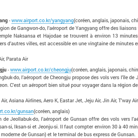
yang
-
www.airport.co.kr/yangyang
(coréen, anglais, japonais, ch
ion de Gangwon-do, l’aéroport de Yangyang offre des liaisons v
 temple Naksansa et Hajodae se trouvent à environ 13 minutes 
rs d’autres villes, est accessible en une vingtaine de minutes e
r, Parata Air
gju
-
www.airport.co.kr/cheongju
(coréen, anglais, japonais, chin
buk-do, l’aéroport de Cheongju propose des vols vers l’île de Je
eon. C'est un aéroport bien situé pour voyager dans la région d
r, Asiana Airlines, Aero K, Eastar Jet, Jeju Air, Jin Air, T'way Air
rt.co.kr/gunsan
(coréen, anglais)
 de Jeollabuk-do, l’aéroport de Gunsan offre des vols vers l’aé
an-si, Iksan-si et Jeonju-si. Il faut compter environ 30 à 40 min
re moderne de Gunsan) et le terminal de bus express de Gunsan.