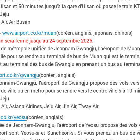
d’Ulsan et 50 minutes jusqu’à la gare d’Ulsan où passe le train KT
 Jeju
Air, Air Busan
-
www.airport.co.kr/muan
(coréen, anglais, japonais, chinois)
uan sera fermé jusqu'au 24 septembre 2026.
de métropole unifiée de Jeonnam-Gwangju, l’aéroport de Muan offr
le pour se rendre au terminal de bus de Muan qui est le termina
t au terminal des bus de Gwangju en prenant un bus au termin
ort.co.kr/gwangju
(coréen, anglais)
onnam-Gwangju, l’aéroport de Gwangju propose des vols vers l
e ville ou en métro pour se rendre vers le centre-ville 5 à 10 m
 Jeju
r, Asiana Airlines, Jeju Air, Jin Air, T'way Air
.co.kr/yeosu
(coréen, anglais)
iée de Jeonnam-Gwangju, l’aéroport de Yeosu propose des vols ve
oport sont Yeosu-si et Suncheon-si. Si vous prenez un bus de v