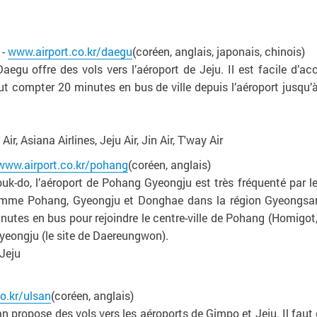
-
www.airport.co.kr/daegu
(coréen, anglais, japonais, chinois)
Daegu offre des vols vers l’aéroport de Jeju. Il est facile d’a
faut compter 20 minutes en bus de ville depuis l’aéroport jusq
r, Asiana Airlines, Jeju Air, Jin Air, T'way Air
www.airport.co.kr/pohang
(coréen, anglais)
-do, l’aéroport de Pohang Gyeongju est très fréquenté par les 
omme Pohang, Gyeongju et Donghae dans la région Gyeongsang
nutes en bus pour rejoindre le centre-ville de Pohang (Homigot
 Gyeongju (le site de Daereungwon).
 Jeju
o.kr/ulsan
(coréen, anglais)
lsan propose des vols vers les aéroports de Gimpo et Jeju. Il fa