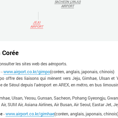
SACHEON (JINJU)
AIRPORT
JEJU
AIRPORT
n Corée
onsulter les sites web des aéroports.
o
-
www.airport.co.kr/gimpo
(coréen, anglais, japonais, chinois)
mpo offre des liaisons qui mènent vers Jeju, Gimhae, Ulsan e
e de Séoul depuis l’aéroport en AREX, en métro, en bus limousine
 Gimhae, Ulsan, Yeosu, Gunsan, Sacheon, Pohang Gyeongju, Gwan
r, SUM Air, Asiana Airlines, Air Busan, Air Seoul, Eastar Jet, Jeju
ae
-
www.airport.co.kr/gimhae
(coréen, anglais, japonais, chinois