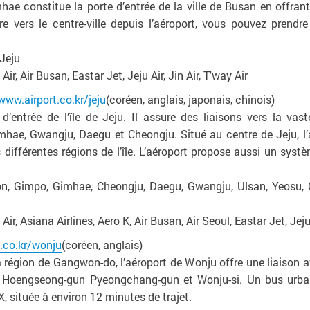
hae constitue la porte d’entrée de la ville de Busan en offran
 vers le centre-ville depuis l’aéroport, vous pouvez prendre
 Jeju
r, Air Busan, Eastar Jet, Jeju Air, Jin Air, T'way Air
www.airport.co.kr/jeju
(coréen, anglais, japonais, chinois)
 d’entrée de l’île de Jeju. Il assure des liaisons vers la va
ae, Gwangju, Daegu et Cheongju. Situé au centre de Jeju, l’a
différentes régions de l’île. L’aéroport propose aussi un syst
eon, Gimpo, Gimhae, Cheongju, Daegu, Gwangju, Ulsan, Yeosu
r, Asiana Airlines, Aero K, Air Busan, Air Seoul, Eastar Jet, Jeju A
.co.kr/wonju
(coréen, anglais)
égion de Gangwon-do, l’aéroport de Wonju offre une liaison ave
t Hoengseong-gun Pyeongchang-gun et Wonju-si. Un bus urbain
, située à environ 12 minutes de trajet.