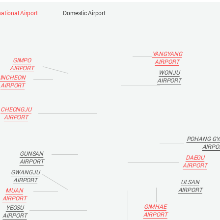
national Airport
Domestic Airport
YANGYANG
GIMPO
AIRPORT
AIRPORT
WONJU
INCHEON
AIRPORT
AIRPORT
CHEONGJU
AIRPORT
POHANG GY
AIRPO
GUNSAN
DAEGU
AIRPORT
AIRPORT
GWANGJU
AIRPORT
ULSAN
AIRPORT
MUAN
AIRPORT
GIMHAE
YEOSU
AIRPORT
AIRPORT