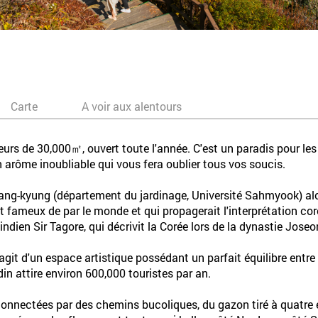
Carte
A voir aux alentours
eurs de 30,000㎡, ouvert toute l'année. C'est un paradis pour les 
n arôme inoubliable qui vous fera oublier tous vos soucis.
ang-kyung (département du jardinage, Université Sahmyook) alors
it fameux de par le monde et qui propagerait l'interprétation cor
indien Sir Tagore, qui décrivit la Corée lors de la dynastie Jo
 s'agit d'un espace artistique possédant un parfait équilibre entr
din attire environ 600,000 touristes par an.
connectées par des chemins bucoliques, du gazon tiré à quatre ép