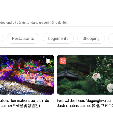
 des endroits à visiter dans un périmétre de 50km.
Restaurants
Logements
Shopping
al des illuminations au jardin du
Festival des fleurs Mugunghwa au
n calme (오색별빛정원전)
Jardin matins calmes (아침고요
무궁화축제)