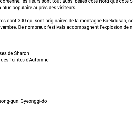
oréenne, les fleurs sont tout aussi belles côté Nord que côté Su
la plus populaire auprès des visiteurs.
antes dont 300 qui sont originaires de la montagne Baekdusan,
novembre. De nombreux festivals accompagnent l'explosion de nat
oses de Sharon
 des Teintes d'Automne
eong-gun, Gyeonggi-do