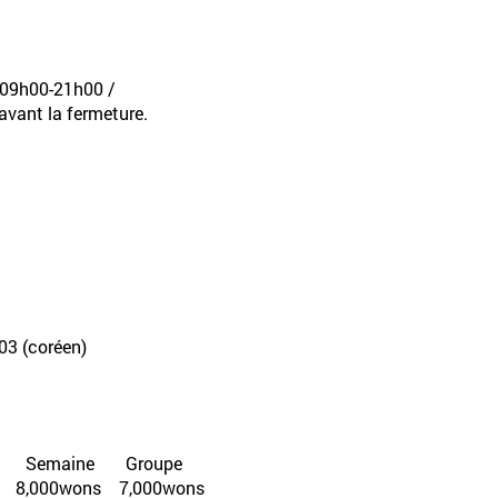
 09h00-21h00 /
 avant la fermeture.
703 (coréen)
maine Groupe
0wons 7,000wons