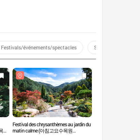
Festivals/événements/spectacles
Sports aquatiques
Festival des chrysanthèmes au jardin du
JW.SPA 1st (제이
수목원
matin calme (아침고요수목원
국화축제)