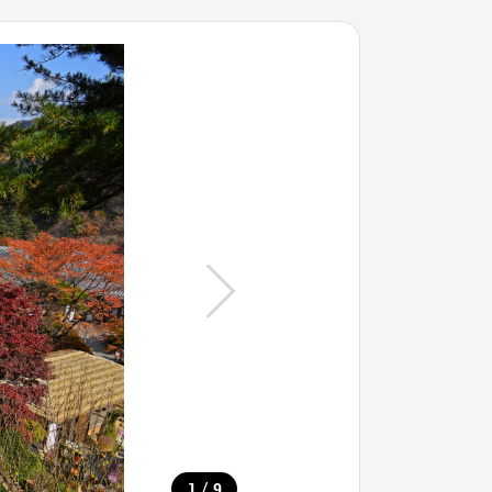
/
1
9