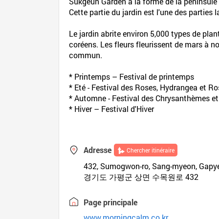
Sukgeun Garden a la forme de la péninsule c
Cette partie du jardin est l'une des parties 
Le jardin abrite environ 5,000 types de pl
coréens. Les fleurs fleurissent de mars à 
commun.
* Printemps – Festival de printemps
* Eté - Festival des Roses, Hydrangea et R
* Automne - Festival des Chrysanthèmes et
* Hiver – Festival d'Hiver
Adresse
Chercher itinéraire
432, Sumogwon-ro, Sang-myeon, Gapy
경기도 가평군 상면 수목원로 432
Page principale
www.morningcalm.co.kr