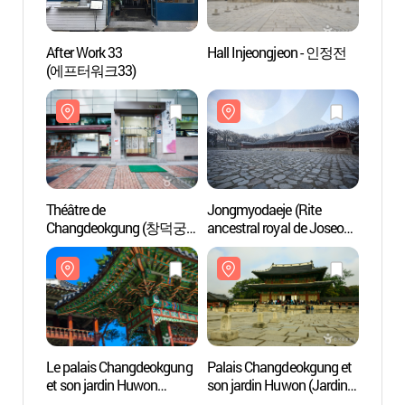
After Work 33
Hall Injeongjeon - 인정전
Hall 
(에프터워크33)
Théâtre de
Jongmyodaeje (Rite
Le pa
Changdeokgung (창덕궁
ancestral royal de Joseon)
et son
소극장)
(종묘대제)
(창덕
세계문
Le palais Changdeokgung
Palais Changdeokgung et
Musée 
et son jardin Huwon
son jardin Huwon (Jardin
(떡박
(창덕궁과 후원 [유네스코
secret) [Patrimoine