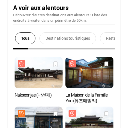
A voir aux alentours
Découvrez d'autres destinations aux alentours ! Liste des
endroits à visiter dans un périmétre de 50km.
Tous
Destinations touristiques
Restaurants
Nakseonjae (낙선재)
La Maison de la Famille
Nakse
Yoo (유즈패밀리)