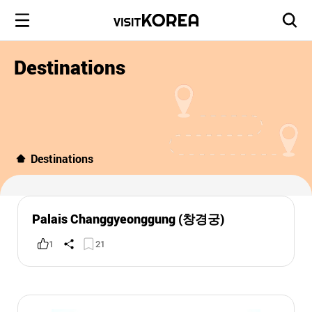
Destinations
Destinations
Palais Changgyeonggung (창경궁)
1
21