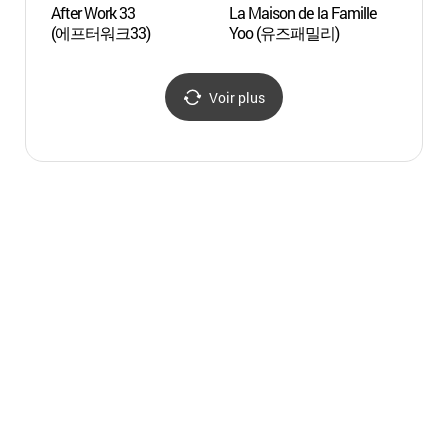
After Work 33
La Maison de la Famille
Théâtr
(에프터워크33)
Yoo (유즈패밀리)
Chan
소극장
Voir plus