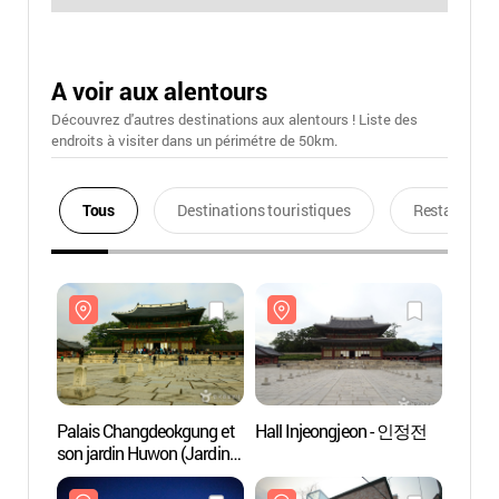
A voir aux alentours
Découvrez d'autres destinations aux alentours ! Liste des
endroits à visiter dans un périmétre de 50km.
Tous
Destinations touristiques
Restaurants
Palais Changdeokgung et
Hall Injeongjeon - 인정전
Palai
son jardin Huwon (Jardin
son ja
secret) [Patrimoine
secret
Mondial de l'UNESCO]
Mondi