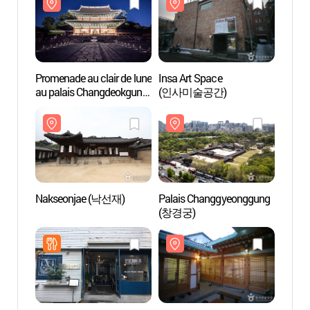
(창덕궁과 후원)
(창덕
Promenade au clair de lune
Insa Art Space
Insa A
au palais Changdeokgung
(인사미술공간)
(인사
(창덕궁 달빛기행)
Nakseonjae (낙선재)
Palais Changgyeonggung
Palai
(창경궁)
(창경