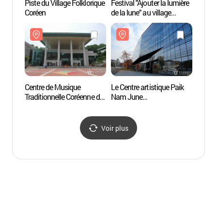
Piste du Village Folklorique
Festival "Ajouter la lumière
Aire de jeux pour animaux
Coréen
de la lune" au village
de com
folklorique coréen
du lac
(한국민속촌 '달빛을
(기흥
더하다')
반려
Centre de Musique
Le Centre artistique Paik
L'anci
Traditionnelle Coréenne du
Nam June
Chang
Gyeonggi (경기국악당)
(백남준아트센터)
(장욱
Voir plus