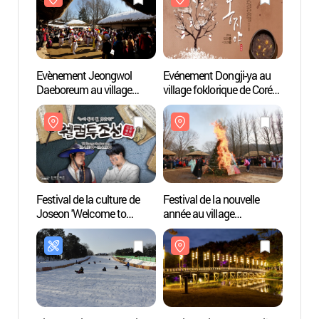
Evènement Jeongwol
Evénement Dongji-ya au
Centr
Daeboreum au village
village foklorique de Corée
Tradit
folklorique coréen
한국민속촌 동지야
Gyeo
(한국민속촌 정월대보름
(동지夜)
특별행사)
Festival de la culture de
Festival de la nouvelle
Musée
Joseon 'Welcome to
année au village
Gyeon
Joseon' (한국민속촌
traditionnel de Corée
(경기
조선문화축제
(한국민속촌 설맞이
웰컴투조선 2018)
복잔치)