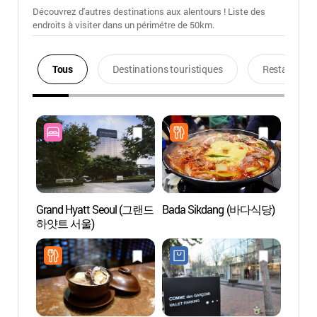
Découvrez d'autres destinations aux alentours ! Liste des
endroits à visiter dans un périmétre de 50km.
Tous
Destinations touristiques
Restaurants
Grand Hyatt Seoul (그랜드
Bada Sikdang (바다식당)
Jardin
하얏트 서울)
Nams
야외식