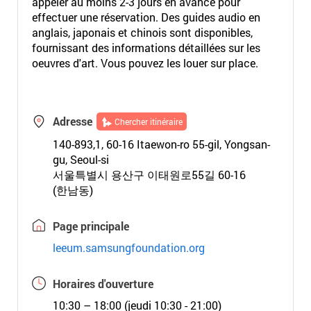
appeler au moins 2-3 jours en avance pour
effectuer une réservation. Des guides audio en
anglais, japonais et chinois sont disponibles,
fournissant des informations détaillées sur les
oeuvres d'art. Vous pouvez les louer sur place.
Adresse
Chercher itinéraire
140-893,1, 60-16 Itaewon-ro 55-gil, Yongsan-
gu, Seoul-si
서울특별시 용산구 이태원로55길 60-16
(한남동)
Page principale
leeum.samsungfoundation.org
Horaires d'ouverture
10:30 – 18:00 (jeudi 10:30 - 21:00)