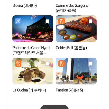
Bicena (비채나)
Comme des Garçons
Zone t
(꼼데가르송)
d'Ita
관광특
Patinoire du Grand Hyatt
Golden Bull (골든불)
Rue de
(그랜드하얏트 서울
d’It
하이스링크)
가구 
La Cucina (라 쿠치나)
Passion 5 (패션5)
Rue Gy
(경리