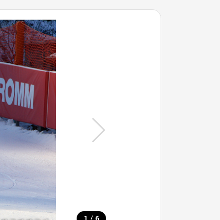
/
1
6