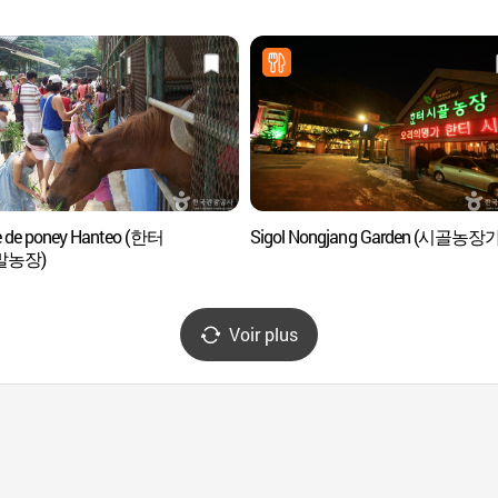
 de poney Hanteo (한터
Sigol Nongjang Garden (시골농장
말농장)
Voir plus