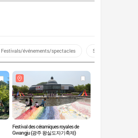
Festivals/événements/spectacles
Sports aquatiques
Festival des céramiques royales de
Spa La Spa (station d
Gwangju (광주 왕실도자기축제)
Resort) (스파라스파