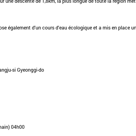
r une descente de 1,8km, la plus longue de toute la région mét
spose également d'un cours d'eau écologique et a mis en place 
ngju-si Gyeonggi-do
main) 04h00