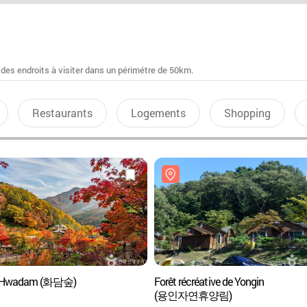
 des endroits à visiter dans un périmétre de 50km.
Restaurants
Logements
Shopping
t Hwadam (화담숲)
Forêt récréative de Yongin
(용인자연휴양림)