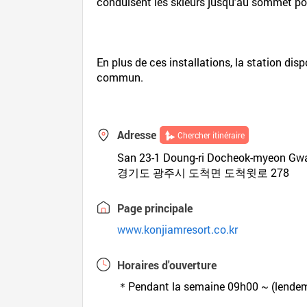
conduisent les skieurs jusqu'au sommet pou
En plus de ces installations, la station di
commun.
Adresse
Chercher itinéraire
San 23-1 Doung-ri Docheok-myeon Gwa
경기도 광주시 도척면 도척윗로 278
Page principale
www.konjiamresort.co.kr
Horaires d'ouverture
＊Pendant la semaine 09h00 ~ (lende