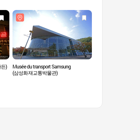
가든)
Musée du transport Samsung
Ferme de poney Han
(삼성화재교통박물관)
조랑말농장)