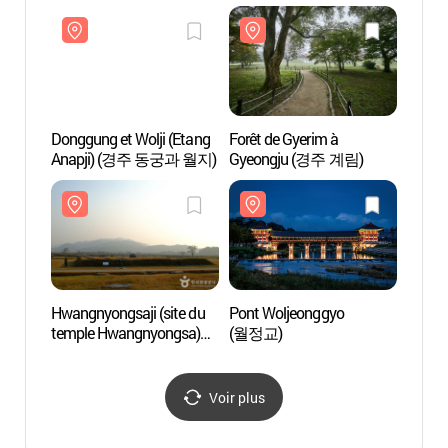
반월성)
반월성
Donggung et Wolji (Etang
Forêt de Gyerim à
Donggu
Anapji) (경주 동궁과 월지)
Gyeongju (경주 계림)
Anap
Hwangnyongsaji (site du
Pont Woljeonggyo
Hwangn
temple Hwangnyongsa)
(월정교)
templ
(황룡사지)
(황룡
Voir plus