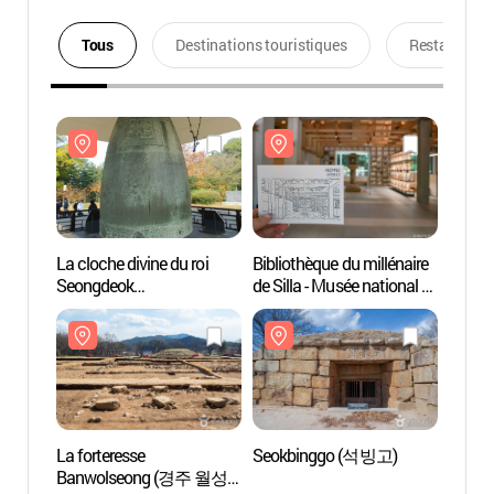
Tous
Destinations touristiques
Restaurants
La cloche divine du roi
Bibliothèque du millénaire
La clo
Seongdeok
de Silla - Musée national de
Seong
(성덕대왕신종)
Gyeongju
(성덕
(국립경주박물관
신라천년서고)
La forteresse
Seokbinggo (석빙고)
La for
Banwolseong (경주 월성-
Banw