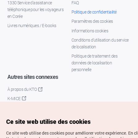
1330 Service d'assistance
FAQ
téléphonique pour les voyageurs
Politique de confidentialité
en Corée
Paramètres des cookies
Livres numériques / E-books
Informations cookies
Conditions d’utilisation du service
de localisation
Politique de traitement des
données de localisation
personnelle
Autres sites connexes
À propos du KTO
K-MICE
Ce site web utilise des cookies
Ce site web utilise des cookies pour améliorer votre expérience.
En cl