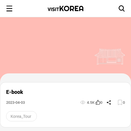
E-book
2023-04-03
4.5K
0
0
Korea_Tour