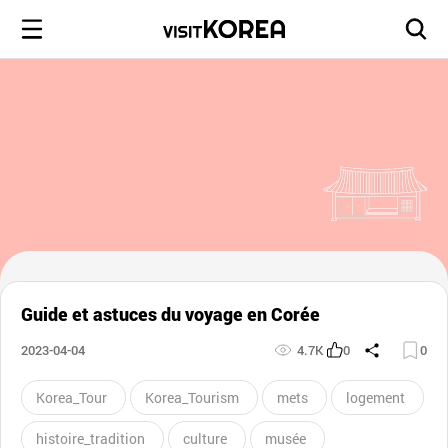
Guide et astuces du voyage en Corée
2023-04-04
4.7K
0
0
Korea_Tour
Korea_Tourism
mets
logement
histoire_tradition
culture
musée