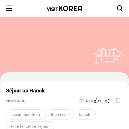
Séjour au Hanok
2023-04-04
4.1K
0
1
accommodation
logement
hanok
expérience_de_séjour