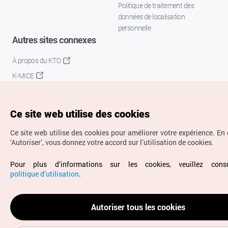
Politique de traitement des
données de localisation
personnelle
Autres sites connexes
À propos du KTO
K-MICE
Ce site web utilise des cookies
Ce site web utilise des cookies pour améliorer votre expérience.
En 
‘Autoriser’, vous donnez votre accord sur l’utilisation de cookies.
Droits d’auteur (c) Office National du Tourisme en Corée.
Pour plus d’informations sur les cookies, veuillez consu
Tous droits réservés.
politique d’utilisation
.
Pour les rapports d'erreurs et demandes de renseignements,
adressez vos demandes à
info.ontc@gmail.com
Autoriser tous les cookies