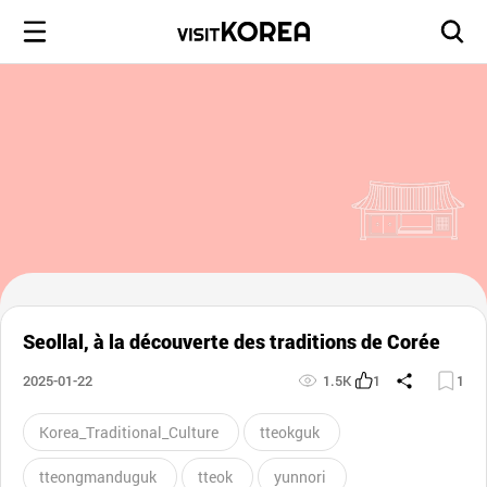
Seollal, à la découverte des traditions de Corée
2025-01-22
1.5K
1
1
Korea_Traditional_Culture
tteokguk
tteongmanduguk
tteok
yunnori