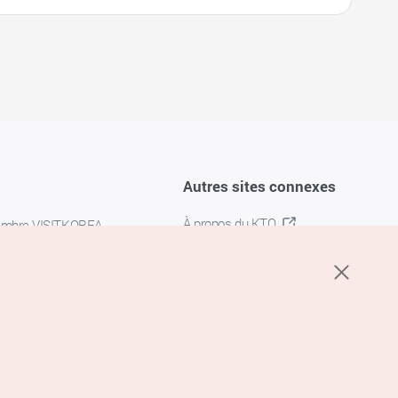
Autres sites connexes
À propos du KTO
embre VISITKOREA
K-MICE
confidentialité
 des cookies
s cookies
’utilisation du service de