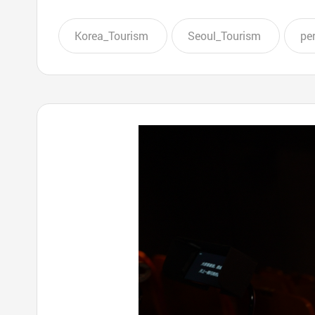
Korea_Tourism
Seoul_Tourism
pe