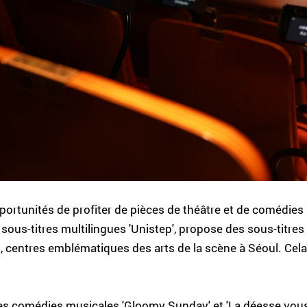
pportunités de profiter de pièces de théâtre et de comédie
de sous-titres multilingues 'Unistep', propose des sous-tit
, centres emblématiques des arts de la scène à Séoul. Cela 
es comédies musicales 'Gloomy Sunday' et 'La déesse vous