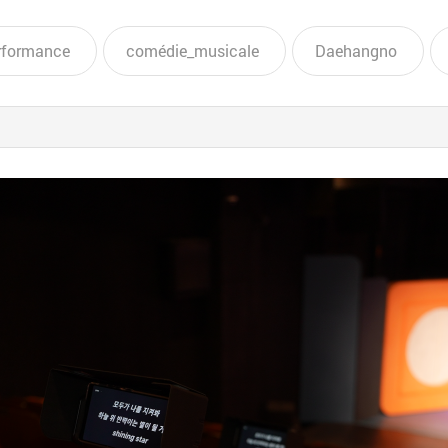
rformance
comédie_musicale
Daehangno