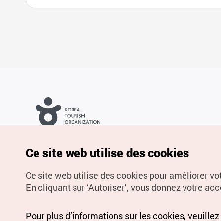
Droits d’auteur (c) Office National du Tourisme en Corée. Tous
droits réservés.
Pour les rapports d'erreurs et demandes de renseignements,
Ce site web utilise des cookies
adressez vos demandes à
info.ontc@gmail.com
Ce site web utilise des cookies pour améliorer vo
En cliquant sur ‘Autoriser’, vous donnez votre acco
Pour plus d’informations sur les cookies, veuillez