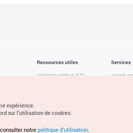
Ressources utiles
Services
Application mobile du KTO
Accords m
1330 Service d'assistance
FAQ
téléphonique pour les voyageurs en
Politique de 
Corée
Paramètres
tre expérience.
Livres numériques / E-books
rd sur l’utilisation de cookies.
Information
Conditions d
 consulter notre
politique d’utilisation
.
localisation