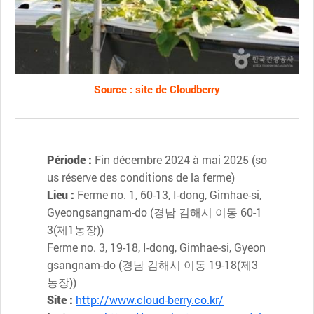
Source : site de Cloudberry
Période :
Fin décembre 2024 à mai 2025 (so
us réserve des conditions de la ferme)
Lieu :
Ferme no. 1, 60-13, I-dong, Gimhae-si,
Gyeongsangnam-do (경남 김해시 이동 60-1
3(제1농장))
Ferme no. 3, 19-18, I-dong, Gimhae-si, Gyeon
gsangnam-do (경남 김해시 이동 19-18(제3
농장))
Site :
http://www.cloud-berry.co.kr/