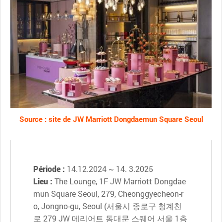
Source : site de JW Marriott Dongdaemun Square Seoul
Période :
14.12.2024 ~ 14. 3.2025
Lieu :
The Lounge, 1F JW Marriott Dongdae
mun Square Seoul, 279, Cheonggyecheon-r
o, Jongno-gu, Seoul (서울시 종로구 청계천
로 279 JW 메리어트 동대문 스퀘어 서울 1층