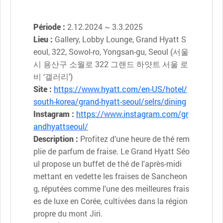
Période :
2.12.2024 ~ 3.3.2025
Lieu :
Gallery, Lobby Lounge, Grand Hyatt S
eoul, 322, Sowol-ro, Yongsan-gu, Seoul (서울
시 용산구 소월로 322 그랜드 하얏트 서울 로
비 ‘갤러리’)
Site :
https://www.hyatt.com/en-US/hotel/
south-korea/grand-hyatt-seoul/selrs/dining
Instagram :
https://www.instagram.com/gr
andhyattseoul/
Description :
Profitez d’une heure de thé rem
plie de parfum de fraise. Le Grand Hyatt Séo
ul propose un buffet de thé de l'après-midi
mettant en vedette les fraises de Sancheon
g, réputées comme l'une des meilleures frais
es de luxe en Corée, cultivées dans la région
propre du mont Jiri.