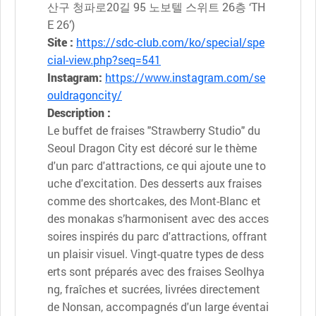
산구 청파로20길 95 노보텔 스위트 26층 ‘TH
E 26’)
Site :
https://sdc-club.com/ko/special/spe
cial-view.php?seq=541
Instagram:
https://www.instagram.com/se
ouldragoncity/
Description :
Le buffet de fraises "Strawberry Studio" du
Seoul Dragon City est décoré sur le thème
d'un parc d'attractions, ce qui ajoute une to
uche d'excitation. Des desserts aux fraises
comme des shortcakes, des Mont-Blanc et
des monakas s’harmonisent avec des acces
soires inspirés du parc d'attractions, offrant
un plaisir visuel. Vingt-quatre types de dess
erts sont préparés avec des fraises Seolhya
ng, fraîches et sucrées, livrées directement
de Nonsan, accompagnés d'un large éventai