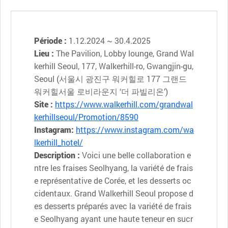
Période :
1.12.2024 ~ 30.4.2025
Lieu :
The Pavilion, Lobby lounge, Grand Wal
kerhill Seoul, 177, Walkerhill-ro, Gwangjin-gu,
Seoul (서울시 광진구 워커힐로 177 그랜드
워커힐서울 로비라운지 ‘더 파빌리온’)
Site :
https://www.walkerhill.com/grandwal
kerhillseoul/Promotion/8590
Instagram:
https://www.instagram.com/wa
lkerhill_hotel/
Description :
Voici une belle collaboration e
ntre les fraises Seolhyang, la variété de frais
e représentative de Corée, et les desserts oc
cidentaux. Grand Walkerhill Seoul propose d
es desserts préparés avec la variété de frais
e Seolhyang ayant une haute teneur en sucr