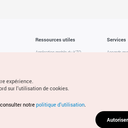
Ressources utiles
Services
Application mobile du KTO
Accords m
1330 Service d'assistance
FAQ
téléphonique pour les voyageurs en
Politique de 
Corée
Paramètres
tre expérience.
Livres numériques / E-books
rd sur l’utilisation de cookies.
Information
Conditions d
 consulter notre
politique d’utilisation
.
localisation
Politique d
Autoriser
localisation