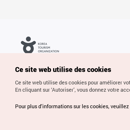
Droits d’auteur (c) Office National du Tourisme en Corée. Tous
droits réservés.
Pour les rapports d'erreurs et demandes de renseignements,
Ce site web utilise des cookies
adressez vos demandes à
info.ontc@gmail.com
Ce site web utilise des cookies pour améliorer vo
En cliquant sur ‘Autoriser’, vous donnez votre acco
Pour plus d’informations sur les cookies, veuillez