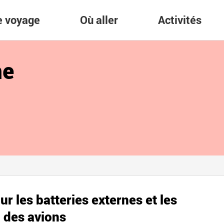
re voyage
Où aller
Activités
me
r les batteries externes et les
d des avions