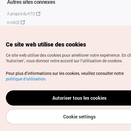
Autres sites connexes
À propos du KTO
K-MICE
Ce site web utilise des cookies
Ce site web utilise des cookies pour améliorer votre expérience.
En cl
‘Autoriser’, vous donnez votre accord sur l’utilisation de cookies.
Droits d’auteur (c) Office National du Tourisme en Corée.
Pour plus d’informations sur les cookies, veuillez consulter notre
Tous droits réservés.
politique d’utilisation
.
Pour les rapports d'erreurs et demandes de renseignements,
adressez vos demandes à
info.ontc@gmail.com
Autoriser tous les cookies
Cookie settings