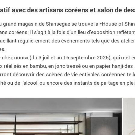
atif avec des artisans coréens et salon de des
u grand magasin de Shinsegae se trouve la «House of Shi
s coréens. Il s'agit à la fois d'un lieu d'exposition reflétant
eillant régulièrement des événements tels que des atelier
es.
te chez nous» (du 3 juillet au 16 septembre 2025), qui met en
ux réalisés en bambu, en jonc tressé ou en papier hanji-de
pourront découvrir des scènes de vie estivales coréennes te
hé ou de l’alcool, ou encore des instants de partage en plein