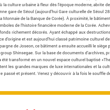
ù la culture urbaine à fleur dès l'époque moderne, abrite 
ne gare de Séoul (aujourd'hui Gare culturelle de Séoul 28
la Monnaie de la Banque de Corée). À proximité, le bâtimen
mboles de l'histoire financière moderne de la Corée. Achevé
afonds richement décorés. Ayant échappé aux destruction
e d'origine et est aujourd'hui classé patrimoine culturel de 
Épargne de Joseon, ce bâtiment a ensuite accueilli le siège p
e group Shinsegae. Sur la base de documents d'archives, pr
 a été transformé en un nouvel espace culturel baptisé «Th
tent les grandes marques de luxe internationales et la cul
e passé et présent. Venez y découvrir à la fois le souffle d