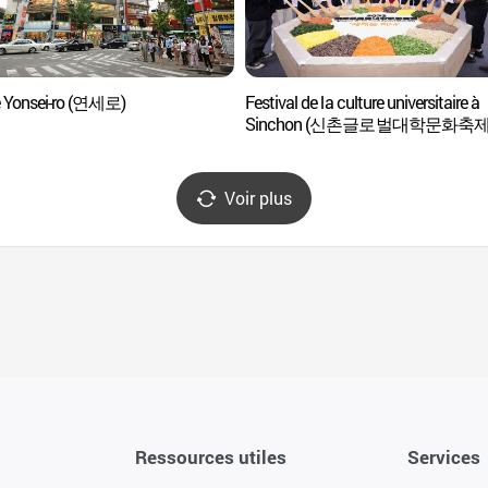
e Yonsei-ro (연세로)
Festival de la culture universitaire à
Sinchon (신촌글로벌대학문화축제
Voir plus
Ressources utiles
Services