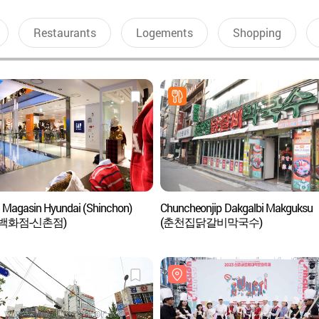
Restaurants
Logements
Shopping
 Magasin Hyundai (Shinchon)
Chuncheonjip Dakgalbi Makguksu
백화점-신촌점)
(춘천집닭갈비막국수)