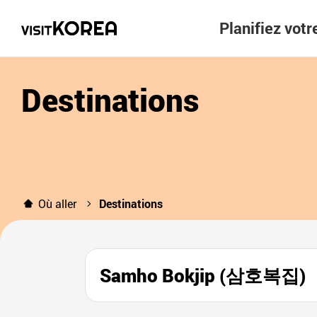
Planifiez vot
Destinations
Où aller
Destinations
Samho Bokjip (삼호복집)