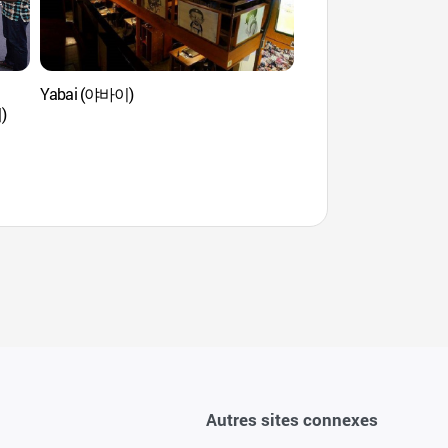
Yabai (야바이)
L’espace alternati
)
Autres sites connexes