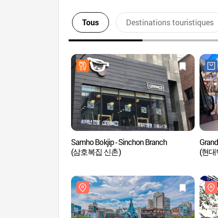
Tous
Destinations touristiques
Samho Bokjip - Sinchon Branch
Grand
(삼호복집 신촌)
(현대