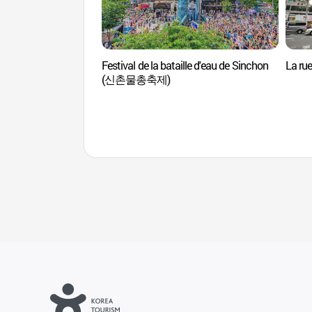
Festival de la bataille d'eau de Sinchon
La ru
(신촌물총축제)