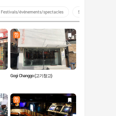
Festivals/événements/spectacles
Sports aquatiques
Gogi Changgo (고기창고)
La rue Yonsei-ro (연