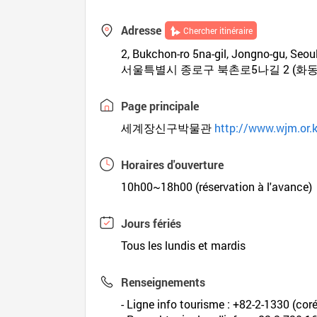
Adresse
Chercher itinéraire
2, Bukchon-ro 5na-gil, Jongno-gu, Seoul
서울특별시 종로구 북촌로5나길 2 (화동
Page principale
세계장신구박물관
http://www.wjm.or.k
Horaires d'ouverture
10h00~18h00 (réservation à l'avance)
Jours fériés
Tous les lundis et mardis
Renseignements
- Ligne info tourisme : +82-2-1330 (coré