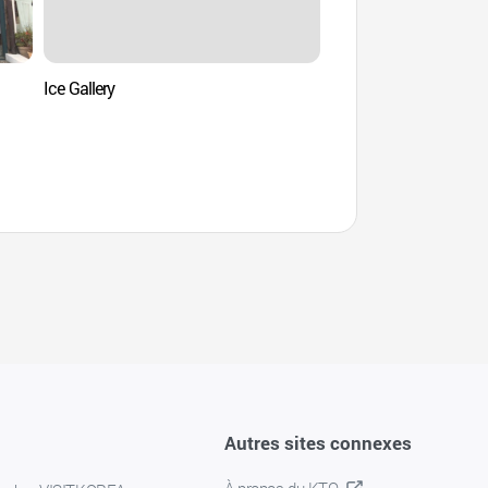
Ice Gallery
Artee Riders Clu
(외국어사이트용)
Autres sites connexes