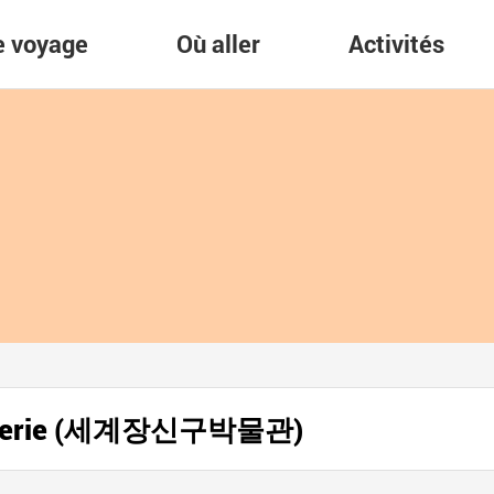
re voyage
Où aller
Activités
oaillerie (세계장신구박물관)