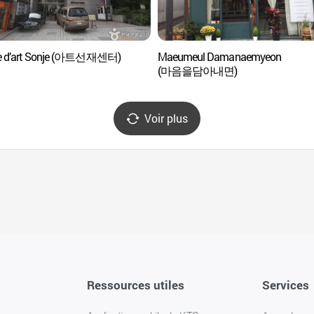
re d’art Sonje (아트선재센터)
Maeumeul Damanaemyeon
(마음을담아내면)
Voir plus
Ressources utiles
Services