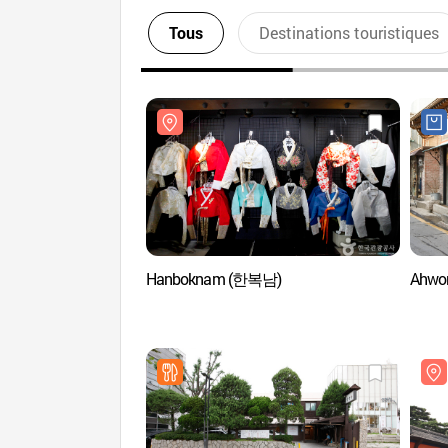
Tous
Destinations touristiques
Hanboknam (한복남)
Ahwo