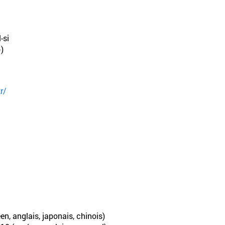
-si
)
r/
en, anglais, japonais, chinois)