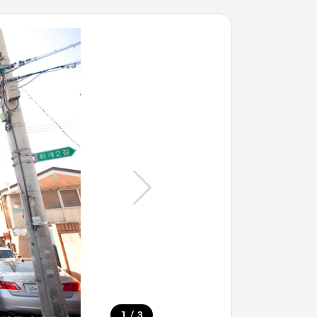
/
1
3