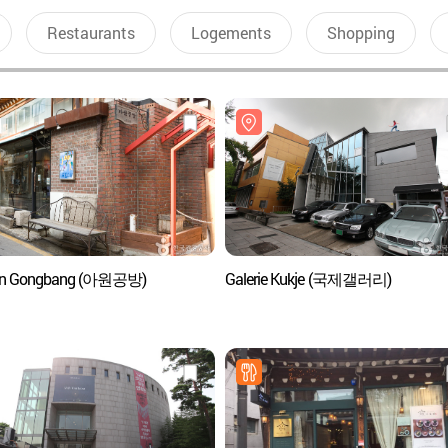
Restaurants
Logements
Shopping
n Gongbang (아원공방)
Galerie Kukje (국제갤러리)