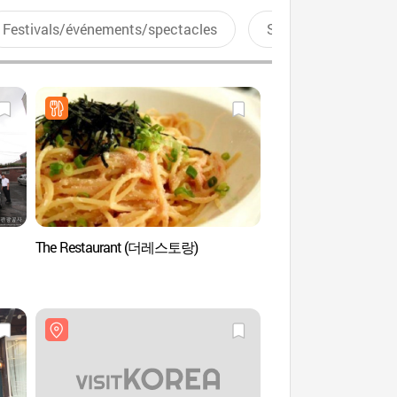
Festivals/événements/spectacles
Sports aquatiques
The Restaurant (더레스토랑)
Hanboknam (한복남)