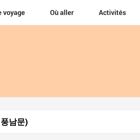
re voyage
Où aller
Activités
주 풍남문)