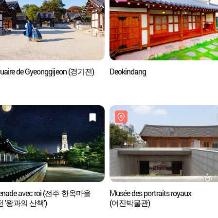
uaire de Gyeonggijeon (경기전)
Deokindang
enade avec roi (전주 한옥마을
Musée des portraits royaux
 '왕과의 산책')
(어진박물관)