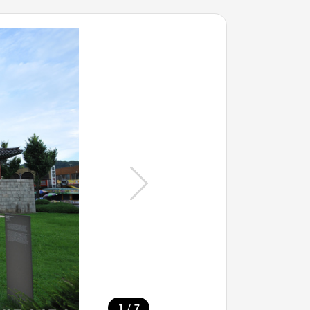
/
1
7