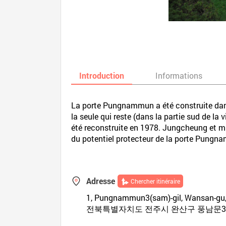
Introduction
Informations
La porte Pungnammun a été construite dans 
la seule qui reste (dans la partie sud de la 
été reconstruite en 1978. Jungcheung et mul
du potentiel protecteur de la porte Pungn
Adresse
Chercher itinéraire
1, Pungnammun3(sam)-gil, Wansan-gu, 
전북특별자치도 전주시 완산구 풍남문3길 