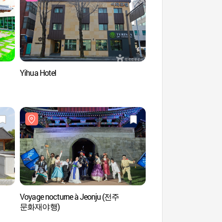
Yihua Hotel
Cathédrale Jeond
Voyage nocturne à Jeonju (전주
Centre d'exposition de 
문화재야행)
traditionnel de Jeonju
(전주공예품전시관 