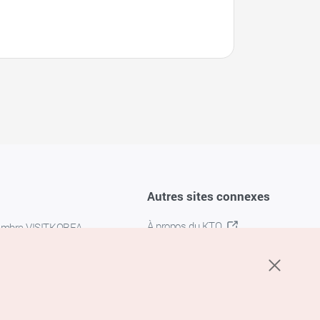
Autres sites connexes
À propos du KTO
embre VISITKOREA
K-MICE
confidentialité
 des cookies
s cookies