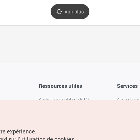
Voir plus
Ressources utiles
Services
Application mobile du KTO
Accords m
1330 Service d'assistance
FAQ
téléphonique pour les voyageurs en
Politique de 
Corée
Paramètres
tre expérience.
Livres numériques / E-books
rd sur l’utilisation de cookies.
Information