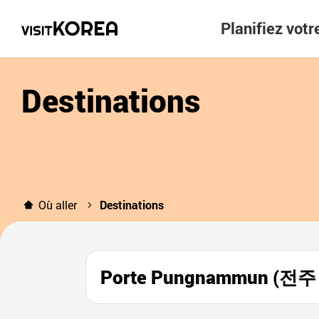
Planifiez vot
Destinations
Où aller
Destinations
Porte Pungnammun (전