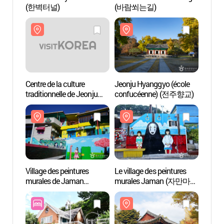
(한벽터널)
(바람쐬는길)
(한벽
Centre de la culture
Jeonju Hyanggyo (école
Centre
traditionnelle de Jeonju
confucéenne) (전주향교)
tradit
(전주전통문화관)
(전주
Village des peintures
Le village des peintures
Villag
murales de Jaman
murales Jaman (자만마을
mural
(자만벽화마을 -
벽화갤러리)
(자만
외국어사이트용)
외국