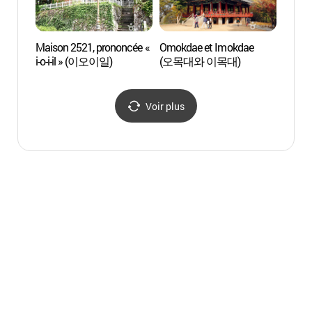
Maison 2521, prononcée «
Omokdae et Imokdae
Omokd
i-o-i-il » (이오이일)
(오목대와 이목대)
(오목
Voir plus