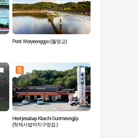
Pont Woryeonggyo (월영교)
Village folklorique d'
(안동민속촌)
Heotjesabap Kkachi Gunmeongjip
Zootopium (주토피움
(헛제사밥까치구멍집 )