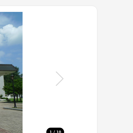
/
1
10