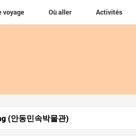
re voyage
Où aller
Activités
Andong (안동민속박물관)