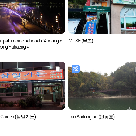
u patrimoine national d’Andong «
MUSE (뮤즈)
ong Yahaeng »
l Garden (삼일가든)
Lac Andong-ho (안동호)