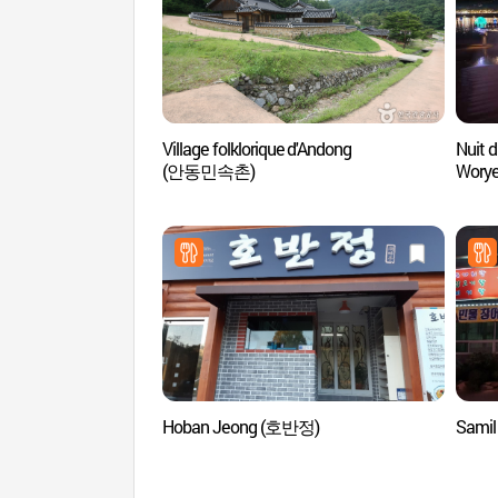
Village folklorique d'Andong
Nuit d
(안동민속촌)
Worye
Hoban Jeong (호반정)
Sami