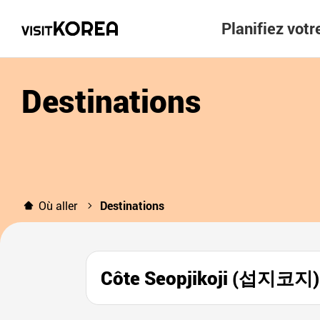
Planifiez vot
Destinations
Où aller
Destinations
Côte Seopjikoji (섭지코지)