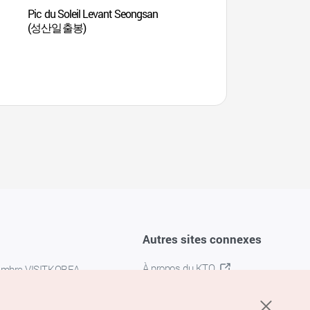
Pic du Soleil Levant Seongsan
Bunker des lumière
(성산일출봉)
Autres sites connexes
À propos du KTO
embre VISITKOREA
K-MICE