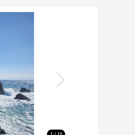
/
1
12