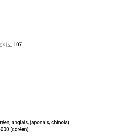
지로 107
éen, anglais, japonais, chinois)
-6000 (coréen)