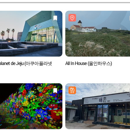
planet de Jeju (아쿠아플라넷
All In House (올인하우스)