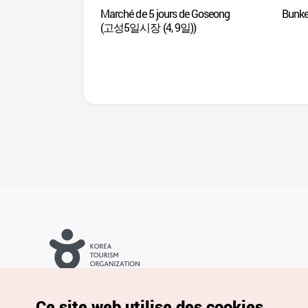
Marché de 5 jours de Goseong
Bunke
(고성5일시장 (4, 9일))
Droits d’auteur (c) Office National du Tourisme en Corée. Tous
droits réservés.
Pour les rapports d'erreurs et demandes de renseignements,
Ce site web utilise des cookies