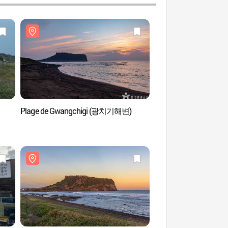
Plage de Gwangchigi (광치기해변)
Plage de Sinyang Se
섭지해수욕장)