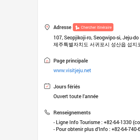
Adresse
Chercher itinéraire
107, Seopjikoji-ro, Seogwipo-si, Jeju-do
제주특별자치도 서귀포시 성산읍 섭지코
Page principale
www.visitjeju.net
Jours fériés
Ouvert toute l'année
Renseignements
- Ligne Info Tourisme : +82-64-1330 (cor
- Pour obtenir plus d'Info : +82-64-740