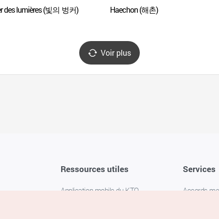
r des lumières (빛의 벙커)
Haechon (해촌)
Voir plus
Ressources utiles
Services
Application mobile du KTO
Accords m
1330 Service d'assistance
FAQ
téléphonique pour les voyageurs en