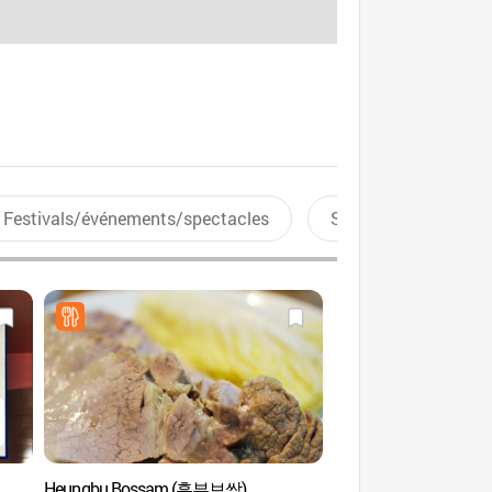
Festivals/événements/spectacles
Sports aquatiques
Heungbu Bossam (흥부보쌈)
Parc Boramae (보