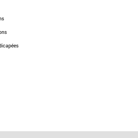
ns
ons
ndicapées