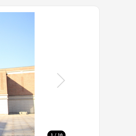
/
1
10