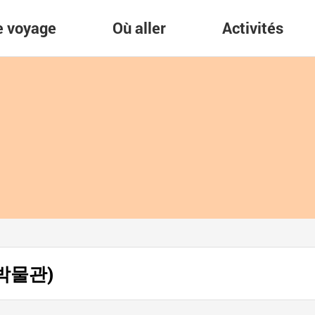
re voyage
Où aller
Activités
호림박물관)