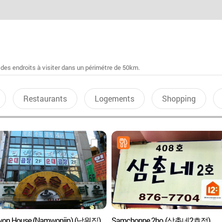
 des endroits à visiter dans un périmétre de 50km.
Restaurants
Logements
Shopping
on House (Namwonjip) (남원집)
Samchonne 2ho (삼촌네2호점)