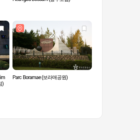
lim
Parc Boramae (보라매공원)
Institut d’éducation l
)
l’université nationale 
(서울대학교 언어교