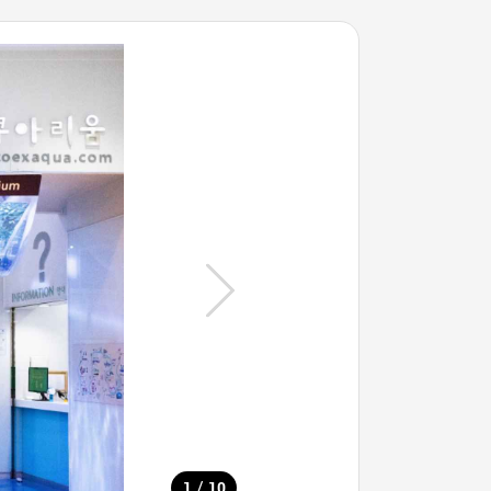
/
1
10