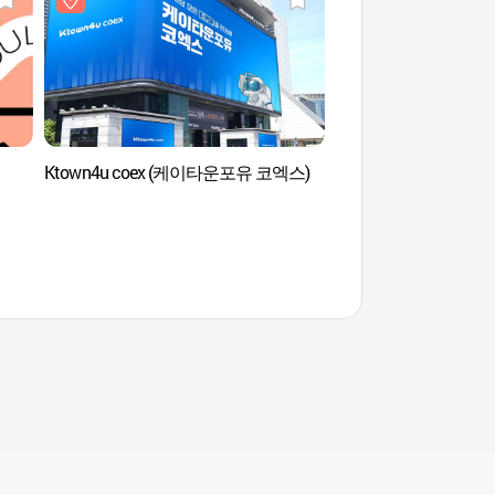
Ktown4u coex (케이타운포유 코엑스)
Casino Seven Luck - 
Gangnam (세븐럭카
강남코엑스점)