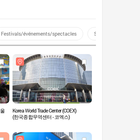
Festivals/événements/spectacles
Sports aquatiques
(서울
Korea World Trade Center (COEX)
Korea World Trade Ce
(한국종합무역센터 - 코엑스)
(한국종합무역센터 -