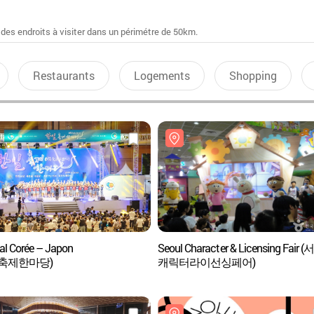
 des endroits à visiter dans un périmétre de 50km.
Restaurants
Logements
Shopping
val Corée – Japon
Seoul Character & Licensing Fair 
축제한마당)
캐릭터라이선싱페어)