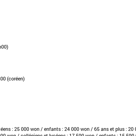
h00)
200 (coréen)
ycéens : 25 000 won / enfants : 24 000 won / 65 ans et plus : 2
00 won / collégiens et lycéens : 17 500 won / enfants : 15 500