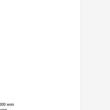
0 000 won
 won