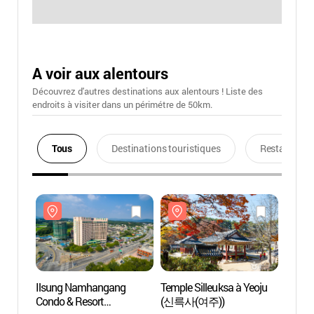
A voir aux alentours
Découvrez d'autres destinations aux alentours ! Liste des
endroits à visiter dans un périmétre de 50km.
Tous
Destinations touristiques
Restaurants
Ilsung Namhangang
Temple Silleuksa à Yeoju
Ilsun
Condo & Resort
(신륵사(여주))
Condo