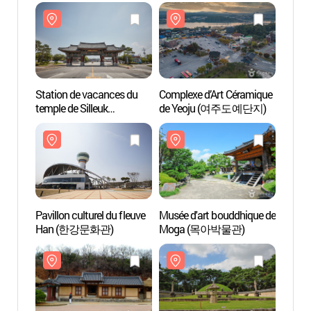
(일성남한강콘도&리조트)
(일성
Station de vacances du
Complexe d’Art Céramique
Statio
temple de Silleuk
de Yeoju (여주도예단지)
temple
(신륵사관광지)
(신륵
Pavillon culturel du fleuve
Musée d'art bouddhique de
Pavill
Han (한강문화관)
Moga (목아박물관)
Han