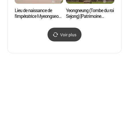
Lieu de naissance de
Yeongneung (Tombe du roi
Lieu d
l'impératrice Myeongseong
Sejong) [Patrimoine
l'impé
(Reine Min) (명성황후
Mondial de l'UNESCO]
(Rein
생가)
(여주 영릉(英陵)과 영릉
생가)
(寧陵))
Voir plus