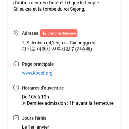
d’autres centres d’intérêt tel que le temple
Silleuksa et la tombe du roi Sejong.
Adresse
Chercher itinéraire
7, Silleuksa-gil,Yeoju-si, Gyeonggi-do
경기도 여주시 신륵사길 7 (천송동)
Page principale
www.kocef.org
Horaires d'ouverture
De 10h à 19h
※ Dernière admission : 1h avant la fermeture
Jours fériés
Le 1er janvier