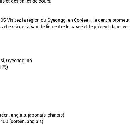
ls et des salles de cours.
5 Visitez la région du Gyeonggi en Coréee », le centre promeut 
uvelle scène faisant le lien entre le passé et le présent dans les 
-si, Gyeonggi-do
라동)
éen, anglais, japonais, chinois)
6400 (coréen, anglais)