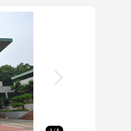
/
1
6