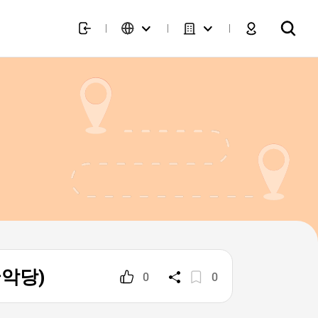
기국악당)
0
0