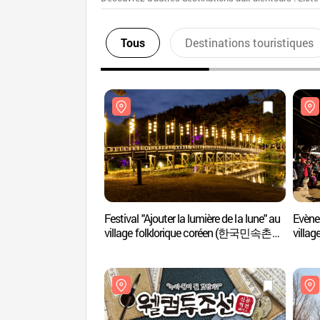
Tous
Destinations touristiques
Festival "Ajouter la lumière de la lune" au
Evène
village folklorique coréen (한국민속촌
villa
'달빛을 더하다')
정월