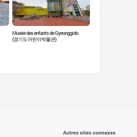
Musée des enfants de Gyeonggido
Aire de jeux pour animaux de compagnie
(경기도어린이박물관)
dans le parc du lac G
(기흥호수공원 반려
Autres sites connexes