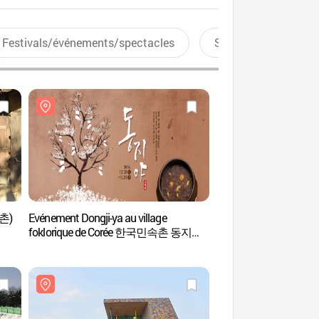
Festivals/événements/spectacles
Sports aquatiques
속촌)
Evénement Dongji-ya au village
Village folklorique
foklorique de Corée 한국민속촌 동지야
(동지夜)