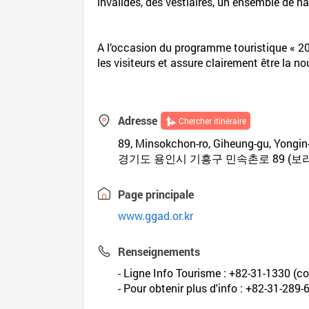
invalides, des vestiaires, un ensemble de hal
A l’occasion du programme touristique « 200
les visiteurs et assure clairement être la no
Adresse
Chercher itinéraire
89, Minsokchon-ro, Giheung-gu, Yongin
경기도 용인시 기흥구 민속촌로 89 (보
Page principale
www.ggad.or.kr
Renseignements
- Ligne Info Tourisme : +82-31-1330 (cor
- Pour obtenir plus d'info : +82-31-289-