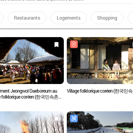
Restaurants
Logements
Shopping
ment Jeongwol Daeboreum au
Village folklorique coréen (한국민
ge folklorique coréen (한국민속촌
대보름 특별행사)