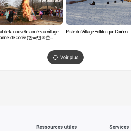
al de la nouvelle année au village
Piste du Village Folklorique Coréen
tionnel de Corée (한국민속촌
 복잔치)
Voir plus
Ressources utiles
Services