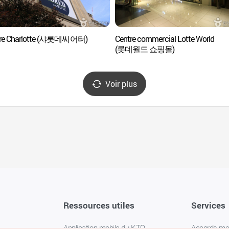
tre Charlotte (샤롯데씨어터)
Centre commercial Lotte World
(롯데월드 쇼핑몰)
Voir plus
Ressources utiles
Services
Application mobile du KTO
Accords m