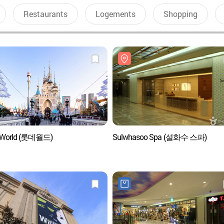
Restaurants
Logements
Shopping
e World (롯데월드)
Sulwhasoo Spa (설화수 스파)