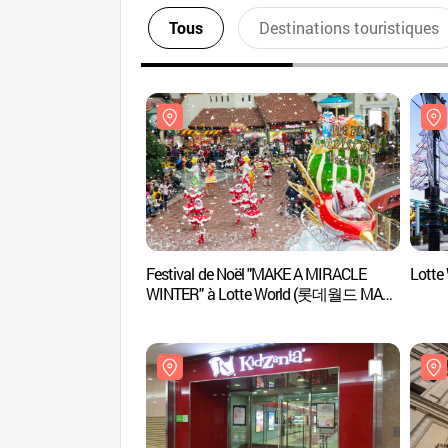
Tous
Destinations touristiques
Festival de Noël "MAKE A MIRACLE
Lott
WINTER" à Lotte World (롯데월드 MAKE
A MIRACLE WINTER)