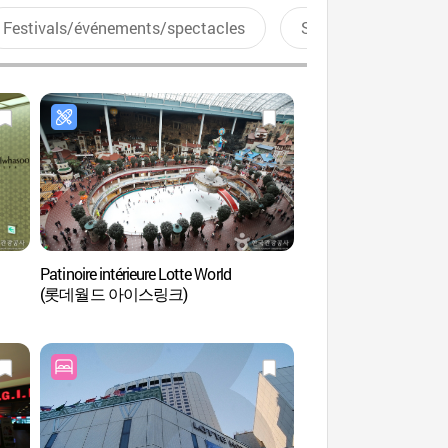
Festivals/événements/spectacles
Sports aquatiques
Patinoire intérieure Lotte World
Lotte World (롯데월드
(롯데월드 아이스링크)