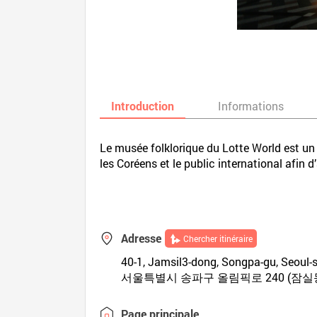
Introduction
Informations
Le musée folklorique du Lotte World est un e
les Coréens et le public international afin d
Adresse
Chercher itinéraire
40-1, Jamsil3-dong, Songpa-gu, Seoul-s
서울특별시 송파구 올림픽로 240 (잠실동
Page principale