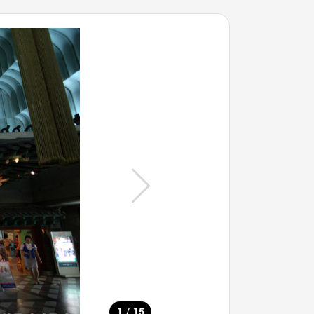
/
1
15