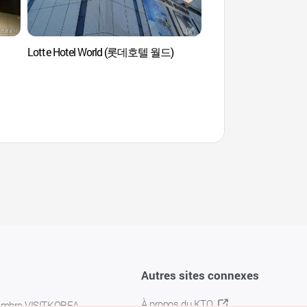
Lotte Hotel World (롯데호텔 월드)
Parc Songpa Naru (L
(송파나루공원 (석촌호
Autres sites connexes
À propos du KTO
embre VISITKOREA