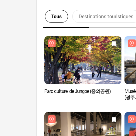
Tous
Destinations touristiques
Parc culturel de Jungoe (중외공원)
Musée
(광주