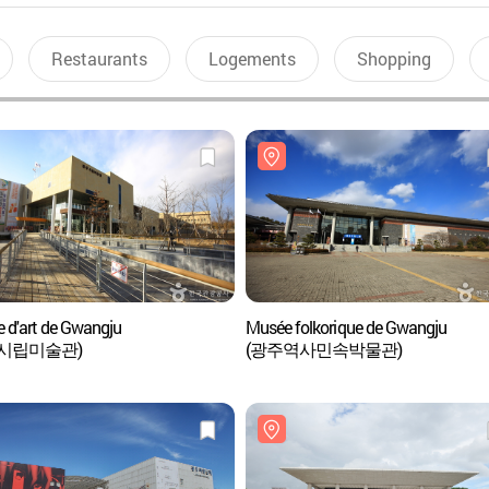
Restaurants
Logements
Shopping
 d'art de Gwangju
Musée folkorique de Gwangju
시립미술관)
(광주역사민속박물관)