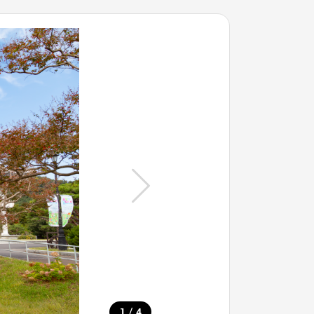
/
1
4