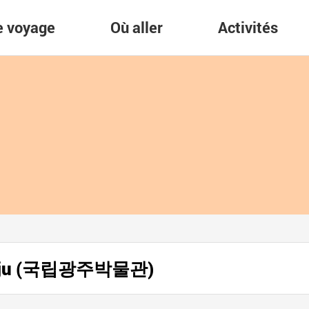
re voyage
Où aller
Activités
angju (국립광주박물관)