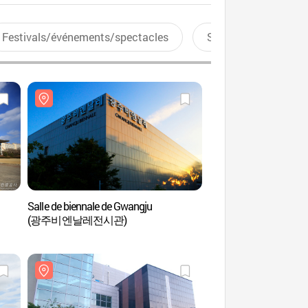
Festivals/événements/spectacles
Sports aquatiques
Salle de biennale de Gwangju
Parc culturel de J
(광주비엔날레전시관)