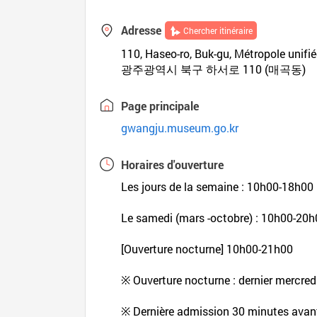
Adresse
Chercher itinéraire
110, Haseo-ro, Buk-gu, Métropole uni
광주광역시 북구 하서로 110 (매곡동)
Page principale
gwangju.museum.go.kr
Horaires d'ouverture
Les jours de la semaine : 10h00-18h00
Le samedi (mars -octobre) : 10h00-20
[Ouverture nocturne] 10h00-21h00
※ Ouverture nocturne : dernier mercre
※ Dernière admission 30 minutes avan