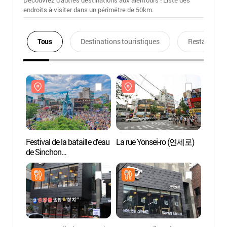
Découvrez d'autres destinations aux alentours ! Liste des
endroits à visiter dans un périmétre de 50km.
Tous
Destinations touristiques
Restaurants
Festival de la bataille d'eau
La rue Yonsei-ro (연세로)
La ru
de Sinchon
(신촌물총축제)