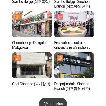
Samho Bokjip (삼호복집)
Samho Bokjip - Sinchon
Geek 
Branch (삼호복집 신촌)
라이브
Chuncheonjip Dakgalbi
Festival de la culture
Univer
Makguksu
universitaire à Sinchon
(서강
(춘천집닭갈비막국수)
(신촌글로벌대학문화축
제)
Gogi Changgo (고기창고)
Daepojjimdak - Sinchon
L’espa
Branch (대포찜닭 신촌)
(대안
Voir plus