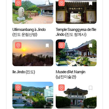
Ullimsanbang à Jindo
Temple Ssanggyesa de l'île
Ullim
(진도 운림산방)
Jindo (진도 쌍계사)
(진도
île Jindo (진도)
Musée d’Art Namjin
île Ji
(남진미술관)