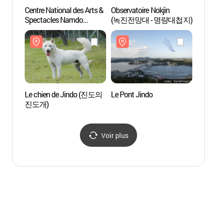
Centre National des Arts &
Observatoire Nokjin
Centre
Spectacles Namdo
(녹진전망대 - 명량대첩지)
Spect
(국립남도국악원)
(국립
Le chien de Jindo (진도의
Le Pont Jindo
Le ch
진도개)
진도개
Voir plus