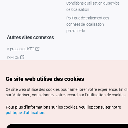
Conditions d’utilisation du service
de localisation
Politique de traitement des
données de localisation
personnelle
Autres sites connexes
À propos du KTO
K-MICE
Ce site web utilise des cookies
Ce site web utilise des cookies pour améliorer votre expérience.
En c
sur ‘Autoriser’, vous donnez votre accord sur l’utilisation de cookies.
Droits d’auteur (c) Office National du Tourisme en Corée.
Pour plus d’informations sur les cookies, veuillez consulter notre
Tous droits réservés.
politique d’utilisation
.
Pour les rapports d'erreurs et demandes de renseignements,
adressez vos demandes à