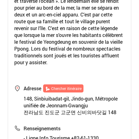
et traverse l’océan ». Le lendemain elle se rendit
pour prier au bord de la mer, la mer se sépara en
deux et un arc-en-ciel apparu. C’est par cette
route que sa famille et tout le village purent
revenir sur l’île. C’est en raison de cette légende
que lorsque la mer s’ouvre les habitants célèbrent
le festival de Yeongdeung en souvenir de la vieille
Ppong. Lors du festival de nombreux spectacles
traditionnels sont joués et les touristes affluent
pour y assister.
Adresse
Chercher itinéraire
148, Sinbiuibadat-gil, Jindo-gun, Métropole
unifiée de Jeonnam-Gwangju
전라남도 진도군 고군면 신비의바닷길 148
Renseignements
- Ligne Info Tourisme +82-61-1330