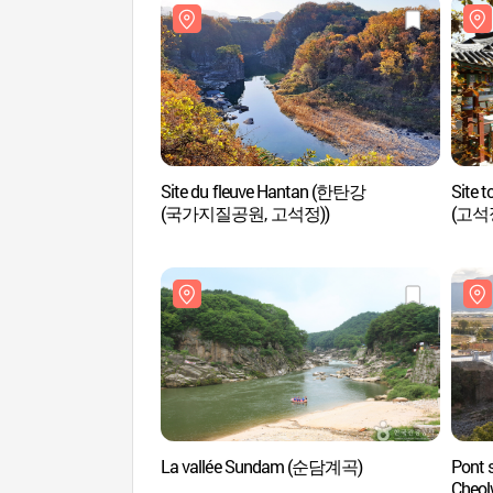
Site du fleuve Hantan (한탄강
Site t
(국가지질공원, 고석정))
(고
La vallée Sundam (순담계곡)
Pont s
Che