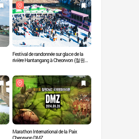
Festival de randonnée sur glace de la
Site du fleuve Hant
rivière Hantangang à Cheorwon (철원
(국가지질공원, 고석정
한탄강 얼음트레킹 축제)
Marathon International de la Paix
Pont suspendu de la v
Cheorwon DMZ
Cheolwon (철원 