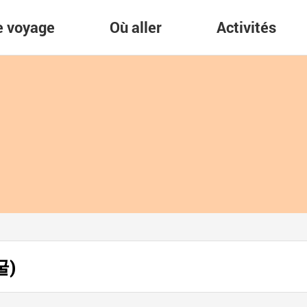
re voyage
Où aller
Activités
굴)