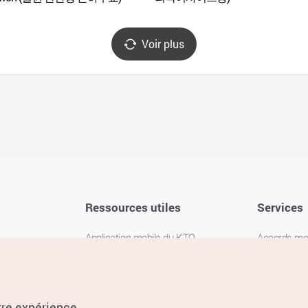
Voir plus
Ressources utiles
Services
Application mobile du KTO
Accords m
1330 Service d'assistance
FAQ
téléphonique pour les voyageurs en
Politique de 
Corée
Paramètres
tre expérience.