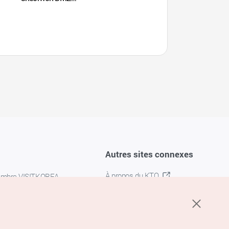
(철원DMZ국제평화마라톤)
Autres sites connexes
À propos du KTO
embre VISITKOREA
K-MICE
confidentialité
 des cookies