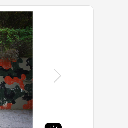
/
1
7