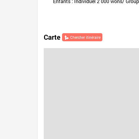
Enfants : Individuel 2 000 wons/ Grou
Carte
Chercher itinéraire