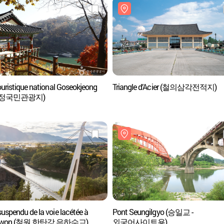
ouristique national Goseokjeong
Triangle d’Acier (철의삼각전적지)
석정국민관광지)
uspendu de la voie lacétée à
Pont Seungilgyo (승일교 -
olwon (철원 한탄강 은하수교)
외국어사이트용)