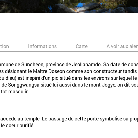
ation
Informations
Carte
A voir aux ale
mune de Suncheon, province de Jeollanamdo. Sa date de constr
tes désignant le Maître Doseon comme son constructeur tandis 
dieu) est inspiré d’un pic situé dans les environs sur lequel le
 de Songgwangsa situé lui aussi dans le mont Jogye, on dit s
tôt masculin.
 on accède au temple. Le passage de cette porte symbolise sa pr
le coeur purifié.