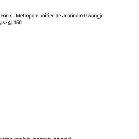
heon-si, Métropole unifiée de Jeonnam-Gwangju
사길 450
oréen, anglais, japonais, chinois)