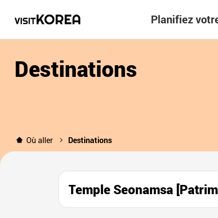
Planifiez vot
Destinations
Où aller
Destinations
Temple Seonamsa [Patri