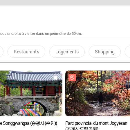
 des endroits à visiter dans un périmétre de 50km.
Restaurants
Logements
Shopping
le Songgwangsa (송광사(순천))
Parc provincial du mont Jogyesan
(조계산도립공원)