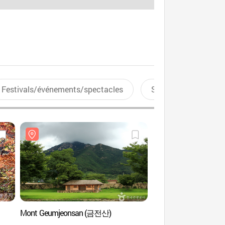
Festivals/événements/spectacles
Sports aquatiques
Mont Geumjeonsan (금전산)
Maison du thé sauva
(순천전통야생차체험