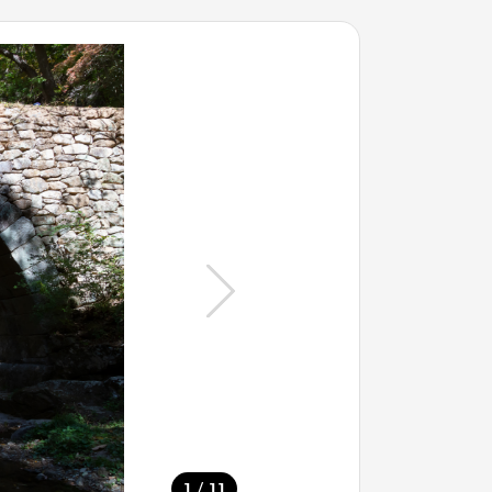
/
1
11