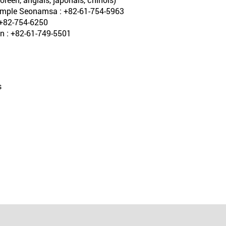
 temple Seonamsa : +82-61-754-5963
 +82-754-6250
on : +82-61-749-5501
s