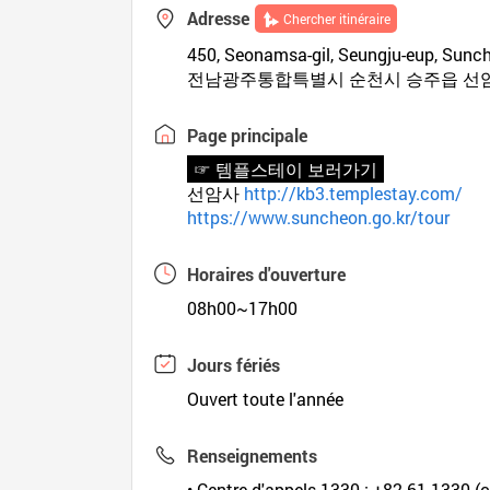
Adresse
Chercher itinéraire
450, Seonamsa-gil, Seungju-eup, Sunc
전남광주통합특별시 순천시 승주읍 선암
Page principale
☞ 템플스테이 보러가기
선암사
http://kb3.templestay.com/
https://www.suncheon.go.kr/tour
Horaires d'ouverture
08h00~17h00
Jours fériés
Ouvert toute l'année
Renseignements
• Centre d'appels 1330 : +82-61-1330 (c