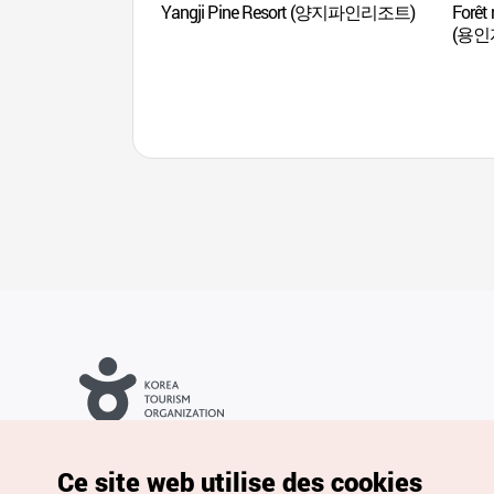
Yangji Pine Resort (양지파인리조트)
Forêt 
(용인
Droits d’auteur (c) Office National du Tourisme en Corée. Tous
droits réservés.
Pour les rapports d'erreurs et demandes de renseignements,
Ce site web utilise des cookies
adressez vos demandes à