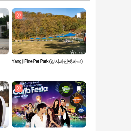
Yangji Pine Pet Park (양지파인펫파크)
Musée Sejoong des oe
(세중옛돌박물관)