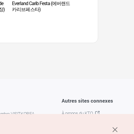
de
Everland Carib Festa (에버랜드
Forêt récréative de Yo
장)
카리브페스타)
(용인자연휴양림)
Autres sites connexes
À propos du KTO
embre VISITKOREA
K-MICE
confidentialité