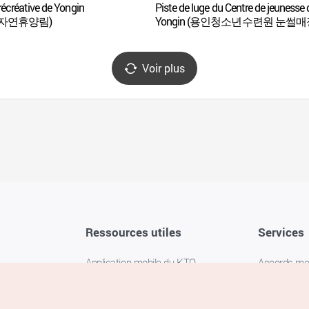
récréative de Yongin
Piste de luge du Centre de jeunesse 
자연휴양림)
Yongin (용인청소년수련원 눈썰매
Voir plus
Ressources utiles
Services
Application mobile du KTO
Accords m
1330 Service d'assistance
FAQ
téléphonique pour les voyageurs en
Politique de 