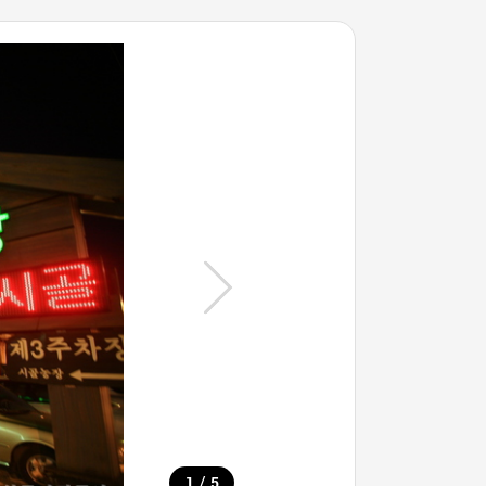
/
1
5