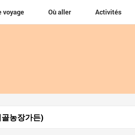
re voyage
Où aller
Activités
n (시골농장가든)