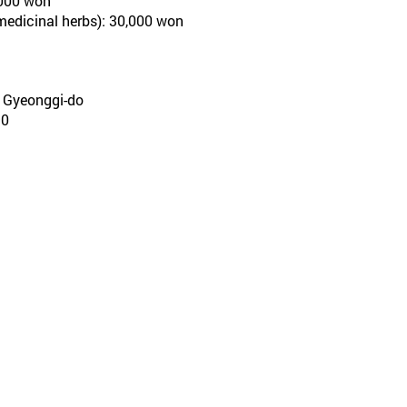
,000 won
medicinal herbs): 30,000 won
, Gyeonggi-do
0