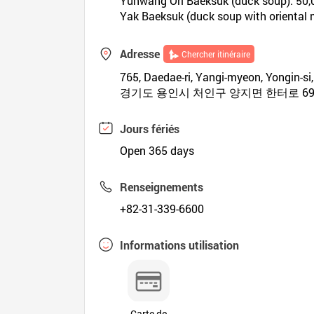
Yuhwang Ori Baeksuk (duck soup): 50
Yak Baeksuk (duck soup with oriental 
Adresse
Chercher itinéraire
765, Daedae-ri, Yangi-myeon, Yongin-si
경기도 용인시 처인구 양지면 한터로 69
Jours fériés
Open 365 days
Renseignements
+82-31-339-6600
Informations utilisation
Carte de