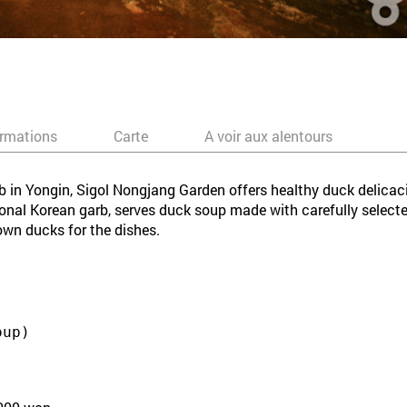
ormations
Carte
A voir aux alentours
b in Yongin, Sigol Nongjang Garden offers healthy duck delicac
ditional Korean garb, serves duck soup made with carefully select
 own ducks for the dishes.
oup)