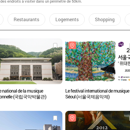
 des endroits à visiter dans un périmétre de 50km.
Restaurants
Logements
Shopping
 national de la musique
Le festival international de musique
itionnelle (국립국악박물관)
Séoul (서울국제음악제)