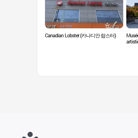
Canadian Lobster (카나디안 랍스터)
Musée
artis
한가