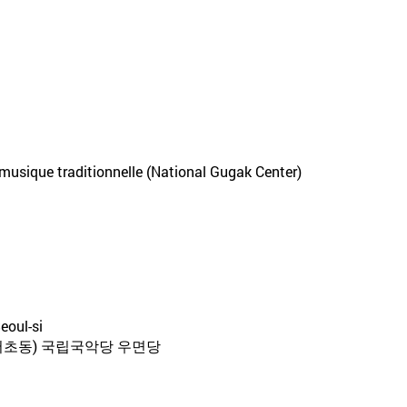
musique traditionnelle (National Gugak Center)
eoul-si
(서초동) 국립국악당 우면당