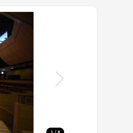
/
1
8