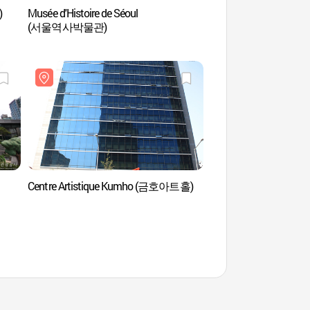
)
Musée d'Histoire de Séoul
Enceinte de l’ancienne
(서울역사박물관)
(구러시아공사관)
Centre Artistique Kumho (금호아트홀)
Hall de Jungmyeong