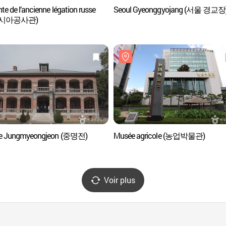
te de l’ancienne légation russe
Seoul Gyeonggyojang (서울 경교장
시아공사관)
de Jungmyeongjeon (중명전)
Musée agricole (농업박물관)
Voir plus