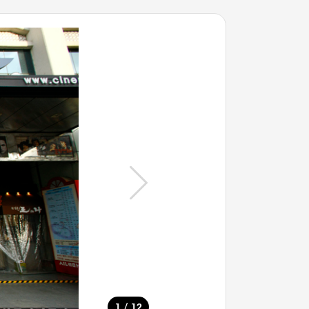
/
1
12