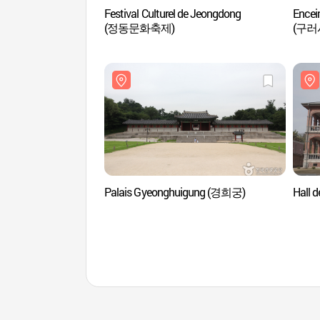
Festival Culturel de Jeongdong
Encein
(정동문화축제)
(구러
Palais Gyeonghuigung (경희궁)
Hall 