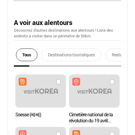
A voir aux alentours
Découvrez d'autres destinations aux alentours ! Liste des
endroits à visiter dans un périmétre de 50km.
Tous
Destinations touristiques
Restaurants
Ssesse (쎄쎄)
Cimetière national de la
Cimeti
révolution du 19 avril
révolu
(국립4.19민주묘지)
(국립