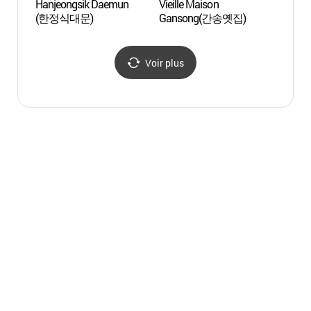
Hanjeongsik Daemun
Vieille Maison
Parc 
(한정식대문)
Gansong(간송옛집)
(오동
Voir plus