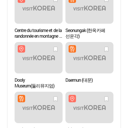
Centre du tourisme et de la
Seonungak (한옥카페
Dooly
randonnée en montagne à
선운각)
Mus
Séoul
(서울도심등산관광센터
(북한산))
Dooly
Daemun (대문)
Templ
Museum(둘리뮤지엄)
(화계