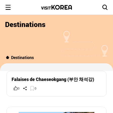
Destinations
Destinations
Falaises de Chaeseokgang (부안 채석강)
0
0