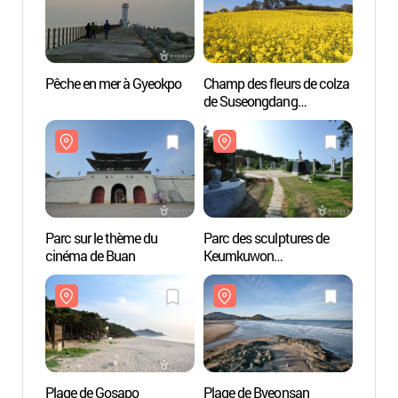
Pêche en mer à Gyeokpo
Champ des fleurs de colza
Champ 
de Suseongdang
de Su
(수성당유채꽃)
(수성
Parc sur le thème du
Parc des sculptures de
Parc d
cinéma de Buan
Keumkuwon
Keum
(금구원야외조각미술관)
(금구
Plage de Gosapo
Plage de Byeonsan
Plage