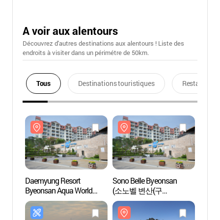
A voir aux alentours
Découvrez d'autres destinations aux alentours ! Liste des
endroits à visiter dans un périmétre de 50km.
Tous
Destinations touristiques
Restaurants
Daemyung Resort
Sono Belle Byeonsan
Daemy
Byeonsan Aqua World
(소노벨 변산(구
Byeon
(대명리조트 변산
대명리조트 변산))
(대명
아쿠아월드)
아쿠아