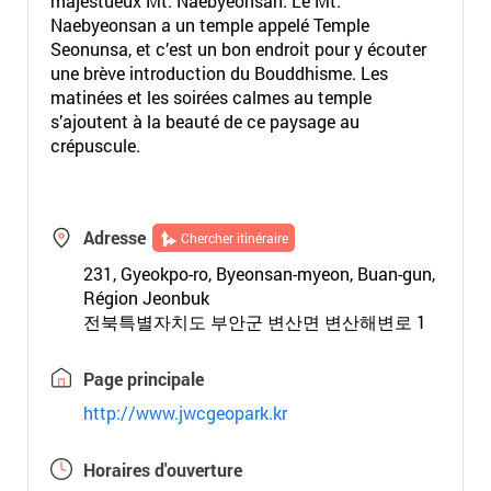
majestueux Mt. Naebyeonsan. Le Mt.
Naebyeonsan a un temple appelé Temple
Seonunsa, et c’est un bon endroit pour y écouter
une brève introduction du Bouddhisme. Les
matinées et les soirées calmes au temple
s’ajoutent à la beauté de ce paysage au
crépuscule.
Adresse
Chercher itinéraire
231, Gyeokpo-ro, Byeonsan-myeon, Buan-gun,
Région Jeonbuk
전북특별자치도 부안군 변산면 변산해변로 1
Page principale
http://www.jwcgeopark.kr
Horaires d'ouverture