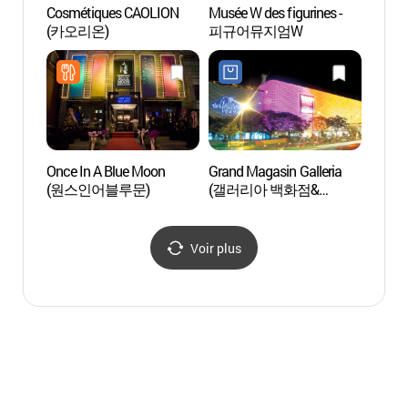
Cosmétiques CAOLION
Musée W des figurines -
Corean
(카오리온)
피규어뮤지엄W
Comp
화장박
Once In A Blue Moon
Grand Magasin Galleria
Parc
(원스인어블루문)
(갤러리아 백화점&
명품관-압구정 본점)
Voir plus