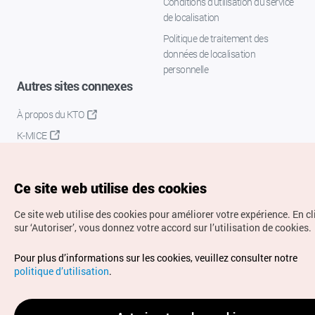
Conditions d’utilisation du service
de localisation
Politique de traitement des
données de localisation
personnelle
Autres sites connexes
À propos du KTO
K-MICE
Ce site web utilise des cookies
Ce site web utilise des cookies pour améliorer votre expérience.
En c
sur ‘Autoriser’, vous donnez votre accord sur l’utilisation de cookies.
Droits d’auteur (c) Office National du Tourisme en Corée.
Pour plus d’informations sur les cookies, veuillez consulter notre
Tous droits réservés.
politique d’utilisation
.
Pour les rapports d'erreurs et demandes de renseignements,
adressez vos demandes à
info.ontc@gmail.com