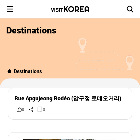
Destinations
Destinations
Rue Apgujeong Rodéo (압구정 로데오거리)
0
3