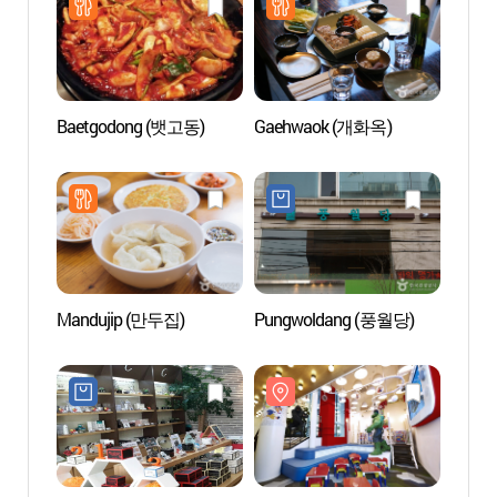
Baetgodong (뱃고동)
Gaehwaok (개화옥)
Musée 
피규
Mandujip (만두집)
Pungwoldang (풍월당)
Centre
Horim 
(호림