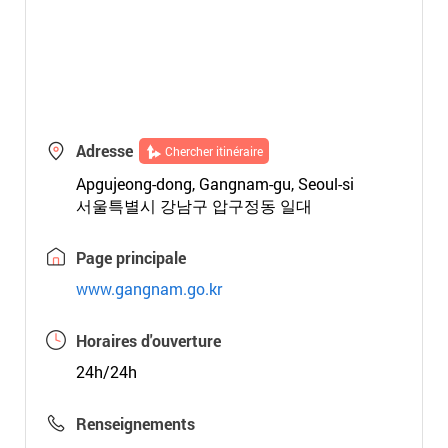
Adresse
Chercher itinéraire
Apgujeong-dong, Gangnam-gu, Seoul-si
서울특별시 강남구 압구정동 일대
Page principale
www.gangnam.go.kr
Horaires d'ouverture
24h/24h
Renseignements