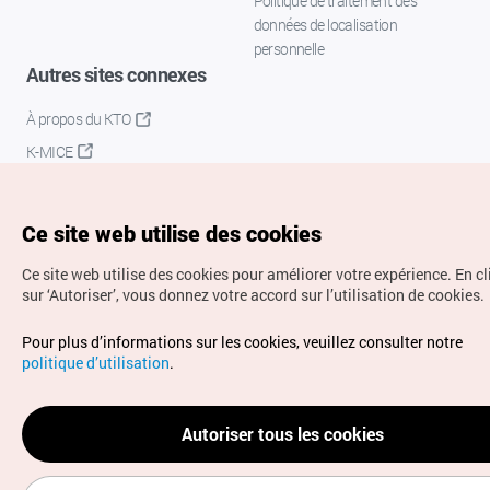
Politique de traitement des
données de localisation
personnelle
Autres sites connexes
À propos du KTO
K-MICE
Ce site web utilise des cookies
Ce site web utilise des cookies pour améliorer votre expérience.
En c
sur ‘Autoriser’, vous donnez votre accord sur l’utilisation de cookies.
Droits d’auteur (c) Office National du Tourisme en Corée.
Pour plus d’informations sur les cookies, veuillez consulter notre
Tous droits réservés.
politique d’utilisation
.
Pour les rapports d'erreurs et demandes de renseignements,
adressez vos demandes à
info.ontc@gmail.com
Autoriser tous les cookies