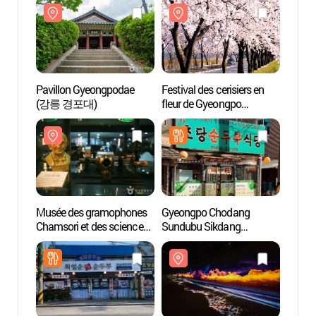
Pavillon Gyeongpodae
Festival des cerisiers en
Pavil
(강릉 경포대)
fleur de Gyeongpo
(강릉
(경포벚꽃축제)
Musée des gramophones
Gyeongpo Chodang
Arte 
Chamsori et des sciences
Sundubu Sikdang
Gang
Edison (참소리축음기 &
(경포초당순두부식당)
(아르
에디슨과학박물관)