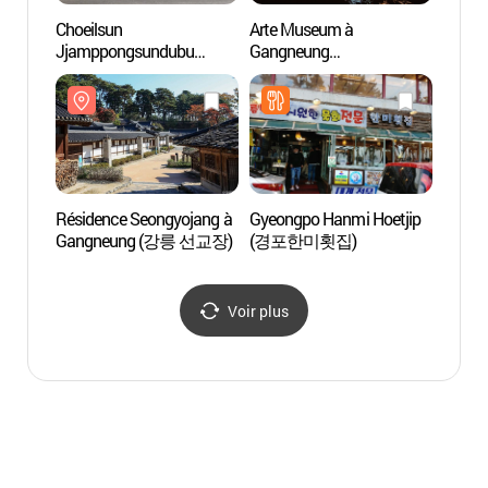
Choeilsun
Arte Museum à
Plage
Jjamppongsundubu
Gangneung
Gang
(최일순짬뽕순두부)
(아르떼뮤지엄 강릉)
경포해
Résidence Seongyojang à
Gyeongpo Hanmi Hoetjip
Villag
Gangneung (강릉 선교장)
(경포한미횟집)
Sundub
(초당
Voir plus