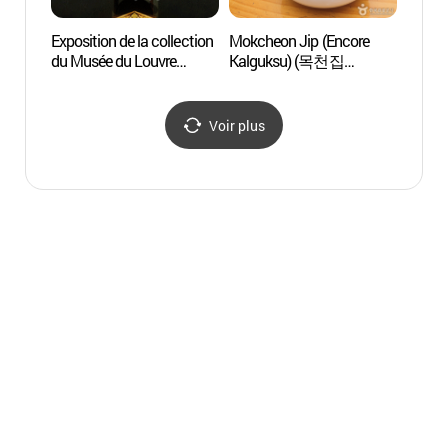
Exposition de la collection
Mokcheon Jip (Encore
Centre
du Musée du Louvre
Kalguksu) (목천집
la Cul
(루브르박물관展)
(앵콜칼국수))
(서
대극장
Voir plus