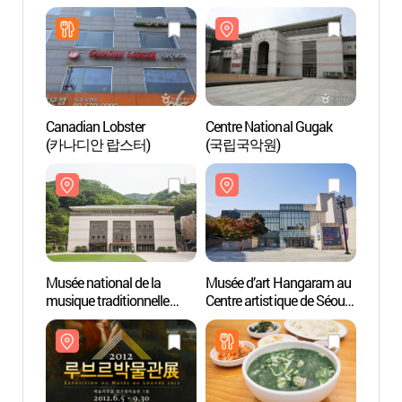
(서울국제음악제)
Canadian Lobster
Centre National Gugak
Musée
(카나디안 랍스터)
(국립국악원)
Centre
(예술
한가람
Musée national de la
Musée d’art Hangaram au
Biblio
musique traditionnelle
Centre artistique de Séoul
Coré
(국립국악박물관)
(예술의전당
한가람미술관)