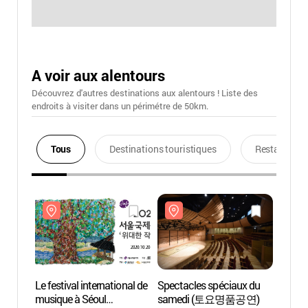
A voir aux alentours
Découvrez d'autres destinations aux alentours ! Liste des
endroits à visiter dans un périmétre de 50km.
Tous
Destinations touristiques
Restaurants
Le festival international de
Spectacles spéciaux du
Centre
musique à Séoul
samedi (토요명품공연)
(국립