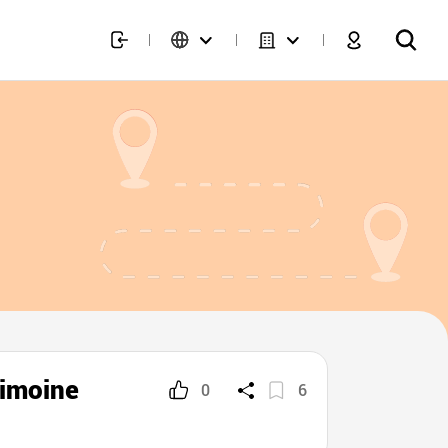
rimoine
0
6