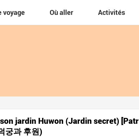
re voyage
Où aller
Activités
on jardin Huwon (Jardin secret) [Pat
 (창덕궁과 후원)