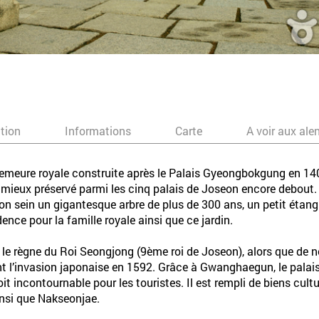
ation
Informations
Carte
A voir aux ale
meure royale construite après le Palais Gyeongbokgung en 140
ieux préservé parmi les cinq palais de Joseon encore debout. Le 
son sein un gigantesque arbre de plus de 300 ans, un petit étang 
nce pour la famille royale ainsi que ce jardin.
ès le règne du Roi Seongjong (9ème roi de Joseon), alors que de
ant l’invasion japonaise en 1592. Grâce à Gwanghaegun, le palais 
 incontournable pour les touristes. Il est rempli de biens cultur
insi que Nakseonjae.