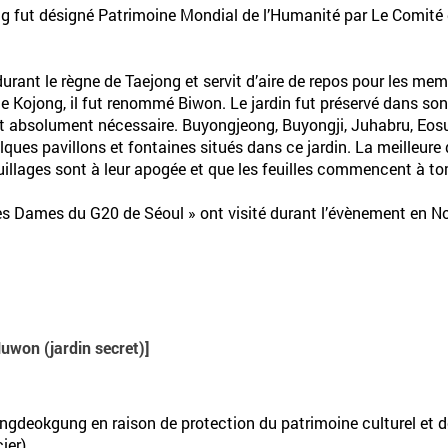
 fut désigné Patrimoine Mondial de l’Humanité par Le Comité
ant le règne de Taejong et servit d’aire de repos pour les membr
Kojong, il fut renommé Biwon. Le jardin fut préservé dans son é
tait absolument nécessaire. Buyongjeong, Buyongji, Juhabru, 
es pavillons et fontaines situés dans ce jardin. La meilleure d
uillages sont à leur apogée et que les feuilles commencent à to
ières Dames du G20 de Séoul » ont visité durant l’évènement en 
Huwon (jardin secret)]
ngdeokgung en raison de protection du patrimoine culturel et d
ier)