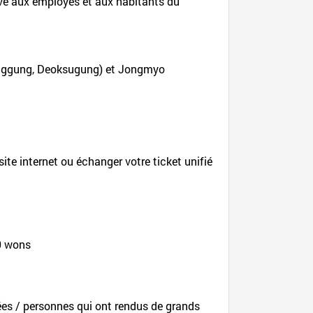
ervé aux employés et aux habitants du
eonggung, Deoksugung) et Jongmyo
site internet ou échanger votre ticket unifié
00 wons
pées / personnes qui ont rendus de grands