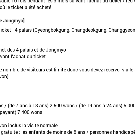
lisable 10 fois pendant les 3 mois suivant l’achat du ticket / ré
où le ticket a été acheté
 de Jongmyo]
le ticket : 4 palais (Gyeongbokgung, Changdeokgung, Changgy
ichet des 4 palais et de Jongmyo
vant l’achat du ticket
 nombre de visiteurs est limité donc vous devez réserver via le 
won)
s / (de 7 ans à 18 ans) 2 500 wons / (de 19 ans à 24 ans) 5 0
s payant) 7 400 wons
won inclus la visite normale
te gratuite : les enfants de moins de 6 ans / personnes handica