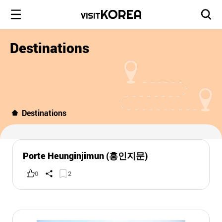
Destinations
Destinations
Porte Heunginjimun (흥인지문)
0
2