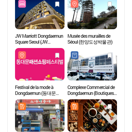
JW Marriott Dongdaemun
Musée des murailles de
Musée 
Square Seoul (JW
Séoul (한양도성박물관)
Séou
메리어트 동대문 스퀘어
서울)
Festival de la mode à
Complexe Commercial de
Ihwa
Dongdaemun (동대문
Dongdaemun (Boutiques
패션쇼핑 페스티벌)
de Hanboks)
(동대문종합시장
한복상가)