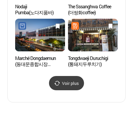
Nodaji
The Sssanghwa Coffee
Musée
Pumba(노다지품바)
(더쌍화coffee)
(간송
보화각
Marché Dongdaemun
Tongdwaeji Duruchigi
Musée
(동대문종합시장
(통돼지두루치기)
박물관
쇼핑타운)
Voir plus