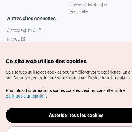
données de localisation
personnelle
Autres sites connexes
À propos du KTO
K-MICE
Ce site web utilise des cookies
Ce site web utilise des cookies pour améliorer votre expérience.
En c
sur ‘Autoriser’, vous donnez votre accord sur l’utilisation de cookies.
Droits d’auteur (c) Office National du Tourisme en Corée.
Pour plus d’informations sur les cookies, veuillez consulter notre
Tous droits réservés.
politique d’utilisation
.
Pour les rapports d'erreurs et demandes de renseignements,
adressez vos demandes à
info.ontc@gmail.com
Autoriser tous les cookies