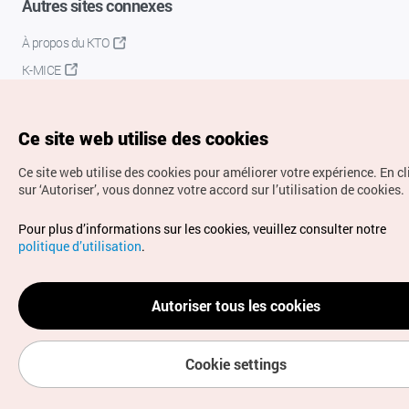
Autres sites connexes
À propos du KTO
K-MICE
Ce site web utilise des cookies
Ce site web utilise des cookies pour améliorer votre expérience.
En c
sur ‘Autoriser’, vous donnez votre accord sur l’utilisation de cookies.
Droits d’auteur (c) Office National du Tourisme en Corée.
Pour plus d’informations sur les cookies, veuillez consulter notre
Tous droits réservés.
politique d’utilisation
.
Pour les rapports d'erreurs et demandes de renseignements,
adressez vos demandes à
info.ontc@gmail.com
Autoriser tous les cookies
Cookie settings