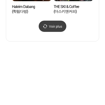
Hakrim Dabang
THE SKI & Coffee
Art C
(학림다방)
(더스키앤커피)
Voir plus