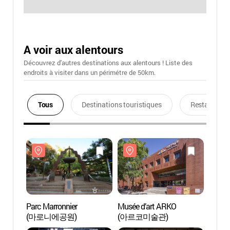
A voir aux alentours
Découvrez d'autres destinations aux alentours ! Liste des
endroits à visiter dans un périmétre de 50km.
Tous
Destinations touristiques
Restaurants
Parc Marronnier
Musée d’art ARKO
Parc M
(마로니에공원)
(아르코미술관)
(마로