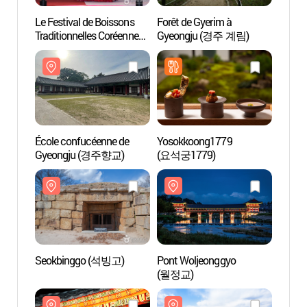
Le Festival de Boissons
Forêt de Gyerim à
Forêt 
Traditionnelles Coréennes
Gyeongju (경주 계림)
Gyeo
& du Gâteau de Riz à
Gyeongju (경주
떡과술잔치)
École confucéenne de
Yosokkoong1779
Seok
Gyeongju (경주향교)
(요석궁1779)
Seokbinggo (석빙고)
Pont Woljeonggyo
Villag
(월정교)
Gyeo