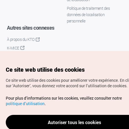
Politique de traitement des
données de localisation
personnelle
Autres sites connexes
À propos du KTO
K-MICE
Ce site web utilise des cookies
Ce site web utilise des cookies pour améliorer votre expérience.
En c
sur ‘Autoriser’, vous donnez votre accord sur l’utilisation de cookies.
Droits d’auteur (c) Office National du Tourisme en Corée.
Pour plus d’informations sur les cookies, veuillez consulter notre
Tous droits réservés.
politique d’utilisation
.
Pour les rapports d'erreurs et demandes de renseignements,
adressez vos demandes à
info.ontc@gmail.com
Autoriser tous les cookies