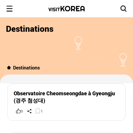
Destinations
Destinations
Observatoire Cheomseongdae à Gyeongju
(경주 첨성대)
0
1