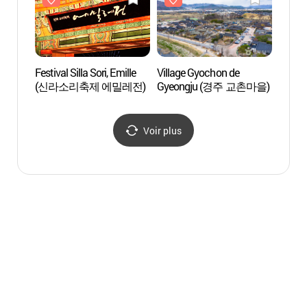
Festival Silla Sori, Emille
Village Gyochon de
Zones 
(신라소리축제 에밀레전)
Gyeongju (경주 교촌마을)
Gyeong
mondi
(경주
Voir plus