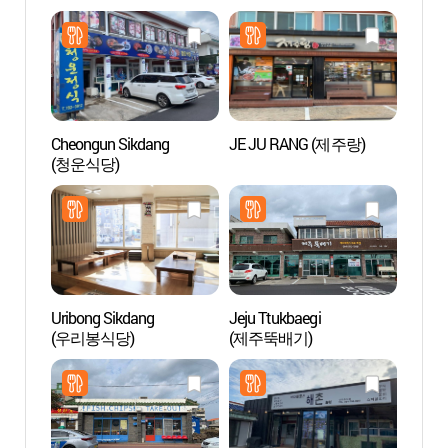
Cheongun Sikdang
JE JU RANG (제주랑)
Plage
(청운식당)
(광치
Uribong Sikdang
Jeju Ttukbaegi
Plage 
(우리봉식당)
(제주뚝배기)
(신양