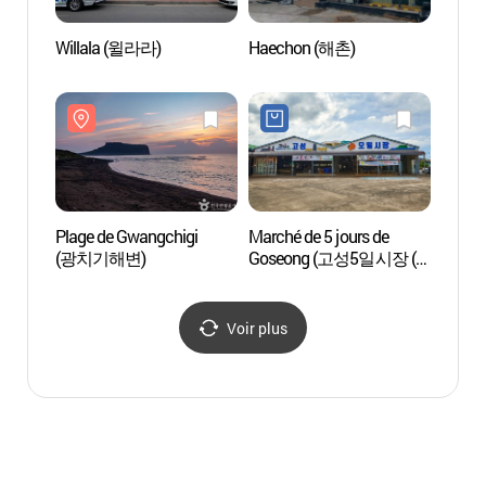
Willala (윌라라)
Haechon (해촌)
Port 
Plage de Gwangchigi
Marché de 5 jours de
All I
(광치기해변)
Goseong (고성5일시장 (4,
9일))
Voir plus