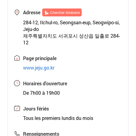
Adresse
Chercher itinéraire
284-12, Ilchul-ro, Seongsan-eup, Seogwipo-si,
Jeju-do
제주특별자치도 서귀포시 성산읍 일출로 284-
12
Page principale
www.jeju.go.kr
Horaires d'ouverture
De 7h00 à 19h00
Jours fériés
Tous les premiers lundis du mois
Renseignements