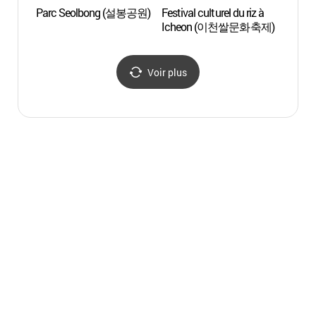
Parc Seolbong (설봉공원)
Festival culturel du riz à
Spa 
Icheon (이천쌀문화축제)
Voir plus