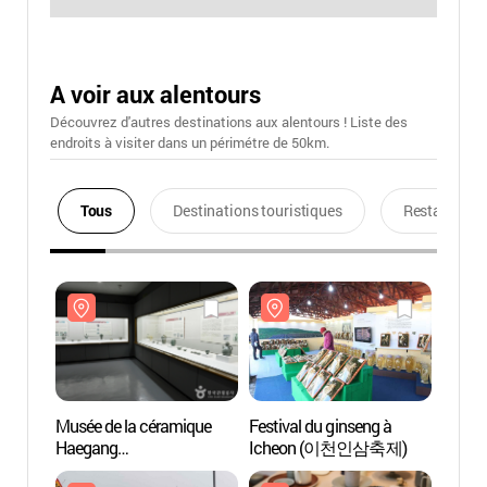
A voir aux alentours
Découvrez d'autres destinations aux alentours ! Liste des
endroits à visiter dans un périmétre de 50km.
Tous
Destinations touristiques
Restaurants
Musée de la céramique
Festival du ginseng à
Musée
Haegang
Icheon (이천인삼축제)
Haeg
(해강도자미술관)
(해강