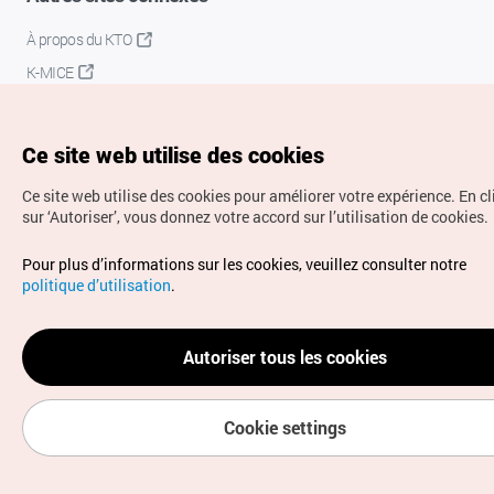
À propos du KTO
K-MICE
Ce site web utilise des cookies
Ce site web utilise des cookies pour améliorer votre expérience.
En c
sur ‘Autoriser’, vous donnez votre accord sur l’utilisation de cookies.
Droits d’auteur (c) Office National du Tourisme en Corée.
Pour plus d’informations sur les cookies, veuillez consulter notre
Tous droits réservés.
politique d’utilisation
.
Pour les rapports d'erreurs et demandes de renseignements,
adressez vos demandes à
info.ontc@gmail.com
Autoriser tous les cookies
Cookie settings