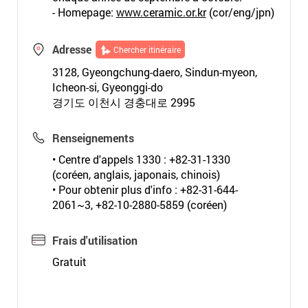
- Homepage:
www.ceramic.or.kr
(cor/eng/jpn)
Adresse
Chercher itinéraire
3128, Gyeongchung-daero, Sindun-myeon,
Icheon-si, Gyeonggi-do
경기도 이천시 경충대로 2995
Renseignements
• Centre d'appels 1330 : +82-31-1330
(coréen, anglais, japonais, chinois)
• Pour obtenir plus d'info : +82-31-644-
2061~3, +82-10-2880-5859 (coréen)
Frais d'utilisation
Gratuit