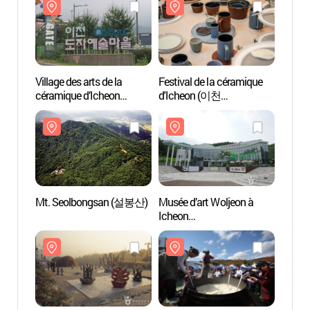
Village des arts de la
Festival de la céramique
Mt. S
céramique d’Icheon
d'Icheon (이천
(Icheon Yes Park)
도자기축제)
(이천도자예술마을 (이천
예스파크))
Mt. Seolbongsan (설봉산)
Musée d’art Woljeon à
Parc
Icheon
(이천시립월전미술관)