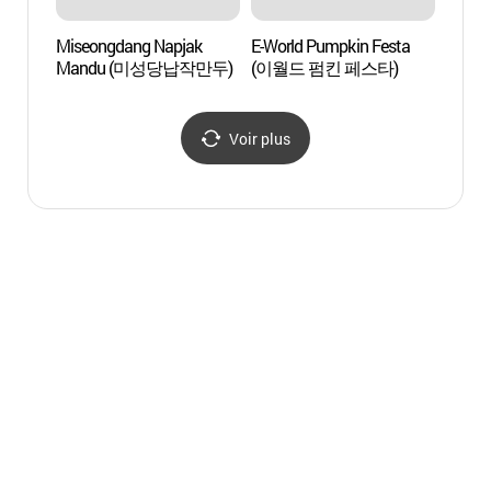
Miseongdang Napjak
E-World Pumpkin Festa
La sal
Mandu (미성당납작만두)
(이월드 펌킨 페스타)
air 
야외음
Voir plus