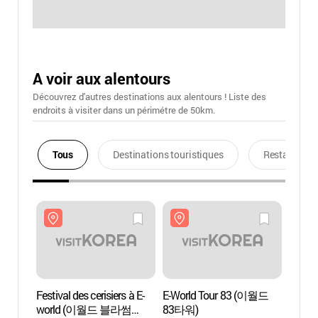
A voir aux alentours
Découvrez d'autres destinations aux alentours ! Liste des
endroits à visiter dans un périmétre de 50km.
Tous
Destinations touristiques
Restaurants
Festival des cerisiers à E-
E-World Tour 83 (이월드
E-Wor
world (이월드 블라썸
83타워)
83타워