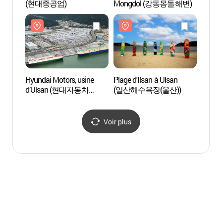
(현대중공업)
Mongdol (강동몽돌해변)
(대왕
Hyundai Motors, usine
Plage d'Ilsan à Ulsan
Observ
d’Ulsan (현대자동차
(일산해수욕장(울산))
d'Ul
울산공장)
Voir plus