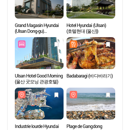
Grand Magasin Hyundai
Hotel Hyundai (Ulsan)
Indust
(Ulsan Dong-gu)
(호텔현대 (울산))
(현대
(현대백화점-울산동구점)
Ulsan Hotel Good Morning
Badabaragi (바다바라기)
Hyunda
(울산 굿모닝 관광호텔)
d’Ul
울산공
Industrie lourde Hyundai
Plage de Gangdong
Parc 