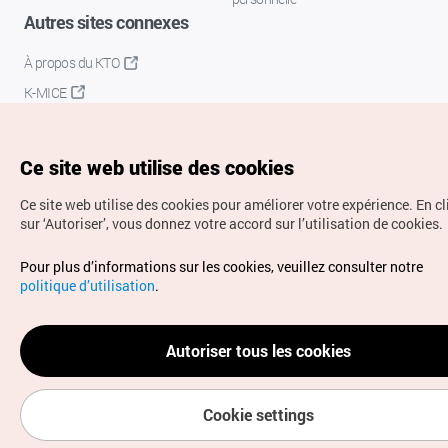
Autres sites connexes
À propos du KTO
K-MICE
Ce site web utilise des cookies
Ce site web utilise des cookies pour améliorer votre expérience.
En c
sur ‘Autoriser’, vous donnez votre accord sur l’utilisation de cookies.
Droits d’auteur (c) Office National du Tourisme en Corée.
Pour plus d’informations sur les cookies, veuillez consulter notre
Tous droits réservés.
politique d’utilisation
.
Pour les rapports d'erreurs et demandes de renseignements,
adressez vos demandes à
info.ontc@gmail.com
Autoriser tous les cookies
Cookie settings