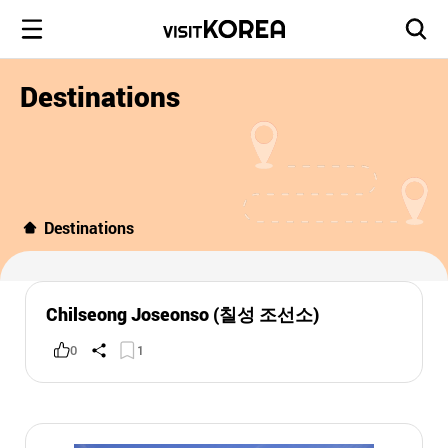
Destinations
Destinations
Chilseong Joseonso (칠성 조선소)
0
1