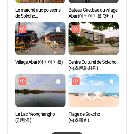
Le marché aux poissons
Bateau Gaetbae du village
Bateau
de Sokcho
Abai (아바이마을 갯배)
Abai
(속초관광수산시장)
Village Abai (아바이마을)
Centre Culturel de Sokcho
Centre
(속초문화회관)
(속초
Le Lac Yeongnangho
Plage de Sokcho
Plage
(영랑호)
(속초해변)
(속초