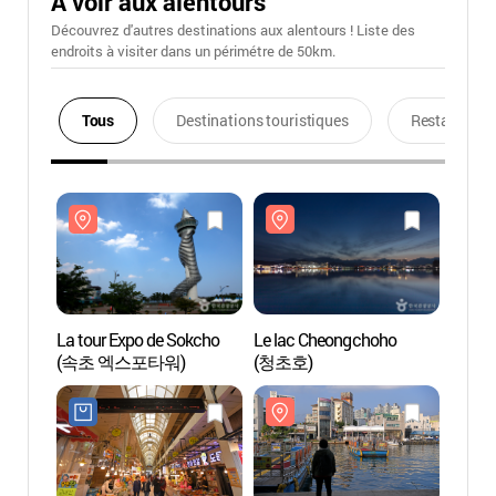
A voir aux alentours
Découvrez d'autres destinations aux alentours ! Liste des
endroits à visiter dans un périmétre de 50km.
Tous
Destinations touristiques
Restaurants
La tour Expo de Sokcho
Le lac Cheongchoho
La tou
(속초 엑스포타워)
(청초호)
(속초