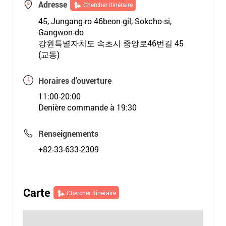
Adresse
Chercher itinéraire
45, Jungang-ro 46beon-gil, Sokcho-si,
Gangwon-do
강원특별자치도 속초시 중앙로46번길 45
(교동)
Horaires d'ouverture
11:00-20:00
Denière commande à 19:30
Renseignements
+82-33-633-2309
Carte
Chercher itinéraire